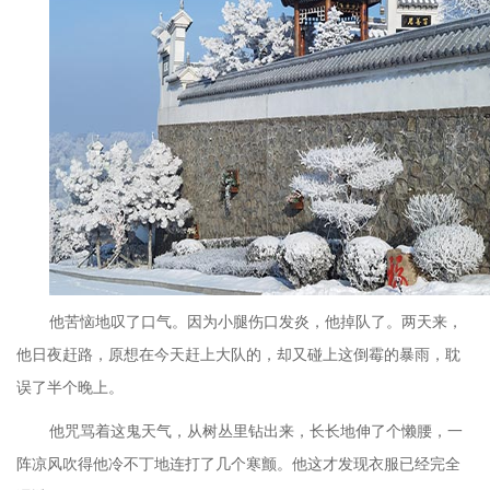
他苦恼地叹了口气。因为小腿伤口发炎，他掉队了。两天来，
他日夜赶路，原想在今天赶上大队的，却又碰上这倒霉的暴雨，耽
误了半个晚上。
他咒骂着这鬼天气，从树丛里钻出来，长长地伸了个懒腰，一
阵凉风吹得他冷不丁地连打了几个寒颤。他这才发现衣服已经完全