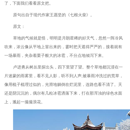
了，下面我们看看原文把。
原句出自于现代作家王愿坚的《七根火柴》。
原文：
草地的气候就是怪，明明是月朗星稀的好天气，忽然一阵冷风
吹来，浓云像从平地上冒出来的，霎时把天遮得严严的，接着就有
一场暴雨，夹杂着栗子般大的冰雹，不分点地倾泻下来。
卢进勇从树丛里探出头，四下里望了望。整个草地都沉浸在一
片迷蒙的雨雾里，看不见人影，听不到人声
;被暴雨冲洗过的荒草，
像用梳子梳理过似的，光滑地躺倒在烂泥里，连路也看不清了。天
还是阴沉沉的，偶尔有几粒冰雹洒落下来，打在那浑浊的绿色水面
上，溅起一撮撮浪花。