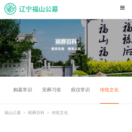
购墓常识
安葬习俗
殡仪常识
传统文化
福山公墓
>
殡葬百科
>
传统文化