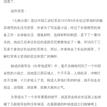
湿透了。
创作背景：
《七根火柴》是以中国工农红军在
1935年8月长征过草地时的极
其艰苦的生活为背景，作者为了写这篇小说，经过了长期艰苦的准
备工作：从体验生活、搜集材料、选择材料到构思，是下了一番功
夫的。他自己后来沿长征的道路完完整整地走了一遍。并访问了三
百多个参加过长征的红军将士。所以，作者体会了长征的艰苦，了
解红军将士坚强的意志和宽广的胸怀。
杨成武将军在《向草地进军》中，毫不含糊地写到了一个叫郑
金煜的小战士，说他是江西石城人，个子不高，人很机灵，冲锋打
仗不含糊，十六岁就入了党。刚进
入
草地行军的时候，他不但走在
前边，还唱歌，讲故事，鼓舞大家的士气。
文章提出了一个非常重要的细节，就是郑金煜在长征路上贴身
藏了几根柴禾始终没有淋湿。在最困难的时候使战士们能够烤上