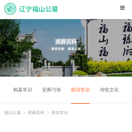
购墓常识
安葬习俗
殡仪常识
传统文化
福山公墓
>
殡葬百科
>
殡仪常识