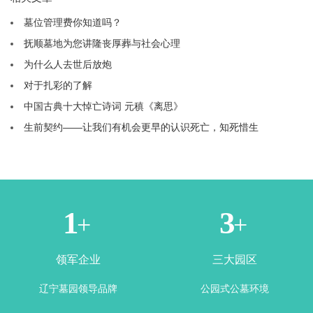
墓位管理费你知道吗？
抚顺墓地为您讲隆丧厚葬与社会心理
为什么人去世后放炮
对于扎彩的了解
中国古典十大悼亡诗词 元稹《离思》
生前契约——让我们有机会更早的认识死亡，知死惜生
1
3
+
+
领军企业
三大园区
辽宁墓园领导品牌
公园式公墓环境