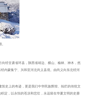
用。
方向经甘肃省环县，陕西省靖边、横山、榆林、神木，然
东经内蒙集宁、兴和至河北尚义县境。由尚义向东北经河
界建筑史上的奇迹，更是我们中华民族辉煌、灿烂的传统文
的积淀，以永恒的苍凉和悲壮，永远留在华夏文明的史册