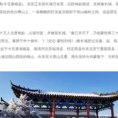
洮
(今甘肃岷县)、东至辽东筑长城万余里，以防匈奴南进，史称秦长城。
公里处的色尔腾山上，一条蜿蜒的巨龙盘亘静卧于崇山峻岭之间。远远望去
领三十万人北逐匈奴，占据河套，并修筑长城。“秦已并天下，乃使蒙恬将
而北。暴师于外十馀年。”(《史记·蒙恬列传》)秦长城把过去秦、赵、
段起于今甘肃省岷县，循洮河北至临洮县，经定西县向东北至宁夏固原县
长城沿阴山西段的狼山，向东至大青山北麓，再向东经今内蒙集宁、兴和