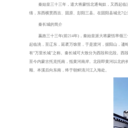
秦始皇三十三年，遣大将蒙恬北逐匈奴，又西起临
缮，东西横贯西吉、固原、彭阳三县。在固阳县城北7
秦长城的简介
嬴政三十三年
(前214年)，秦始皇派大将蒙恬率
起临洮，至辽东，延袤万馀里，于是渡河，据阳山，逶蛇
有“万里长城”之称。秦长城可大致分为西段和北段。西
至今内蒙古托克托南，抵黄河南岸。北段即黄河以北的
顺、本溪后向东南，终于朝鲜清川江入海处。