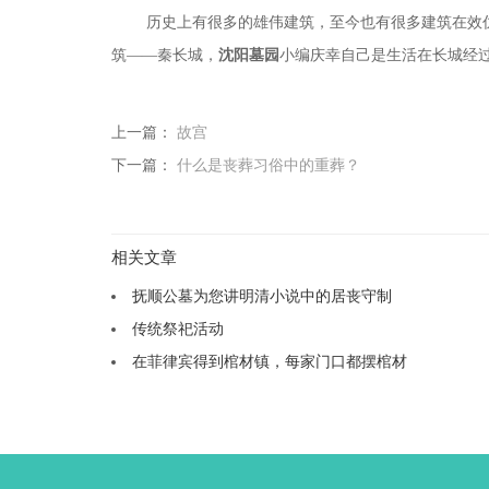
历史上有很多的雄伟建筑，至今也有很多建筑在效
筑
——秦长城，
沈阳墓园
小编庆幸自己是生活在长城经
上一篇：
故宫
下一篇：
什么是丧葬习俗中的重葬？
相关文章
抚顺公墓为您讲明清小说中的居丧守制
传统祭祀活动
在菲律宾得到棺材镇，每家门口都摆棺材