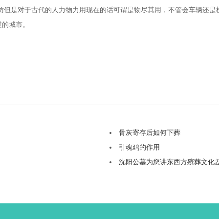
仿但是对于古代的人力物力用现在的话可谓是物尽其用，不管会车辆还是
过的城市。
骨灰寄存后如何下葬
引魂鸡的作用
沈阳公墓为您讲东西方殡葬文化