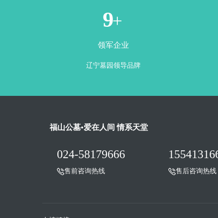
1
+
领军企业
辽宁墓园领导品牌
福山公墓•爱在人间 情系天堂
024-58179666
15541316
售前咨询热线
售后咨询热线