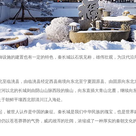
御设施的建置也有一定的特色，秦长城以石筑见称，雄伟壮观，为汉代沿
北至临洮县，由临洮县经定西县南境向东北至宁夏固原县。由固原向东北
黄河以北的长城则由阴山山脉西段的狼山，向东直插大青山北麓，继续向
止于朝鲜平壤西北部清川江入海处。
门一起，被世人认作是中国的象征。秦长城是我们中华民族的瑰宝，也是世
但仍以苍苍莽莽的气势，威武雄浑的壮阔，浓缩成了一种厚实的秦朝文化