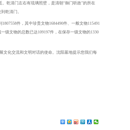
廷。乾清门左右有琉璃照壁，是清朝
“御门听政”的所在
改到乾清门。
58件，其中珍贵文物1684490件、一般文物115491
级文物的总数已达109197件，在保存一级文物的1330
开展文化交流和文明对话的使命。
沈阳墓地
提示您我们每