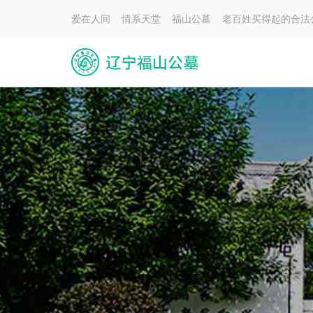
爱在人间 情系天堂 福山公墓 老百姓买得起的合法