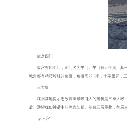
故宫四门
故宫有四个门，正门名为午门。午门有五个洞。其平面
城角都有精巧玲珑的角楼，角楼高
27.5米，十字屋脊
三大殿
沈阳墓地
提示您故宫里最吸引人的建筑是三座大殿
后。远望犹如神话中的琼宫仙阙。基台三层重叠，每层台
后三宫