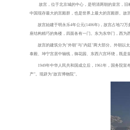
故宫，位于北京城的中心，是明清两朝的皇宫，旧
中国现存最大的宫殿群，也是世界上最大的宫殿群。故
故宫始建于明永乐
4年公元(1406年)，故宫占地
座结构精巧的角楼，四面各有一门。东为东华门，西为
故宫的建筑分为
"外朝"与"内廷"两大部分。外朝
泰殿、坤宁宫居中轴线，御花园、东西六宫环绕，既是
1949年中华人民共和国成立后，1961年，国务
产”。现辟为“故宫博物院”。