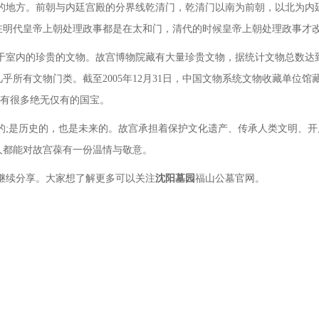
的地方。前朝与内廷宫殿的分界线乾清门，乾清门以南为前朝，以北为内
在明代皇帝上朝处理政事都是在太和门，清代的时候皇帝上朝处理政事才
于室内的珍贵的文物。故宫博物院藏有大量珍贵文物，据统计文物总数达到18075
所有文物门类。截至2005年12月31日，中国文物系统文物收藏单位馆藏一
并收有很多绝无仅有的国宝。
的
;是历史的，也是未来的。故宫承担着保护文化遗产、传承人类文明、
人都能对故宫葆有一份温情与敬意。
继续分享。大家想了解更多可以关注
沈阳墓园
福山公墓官网。