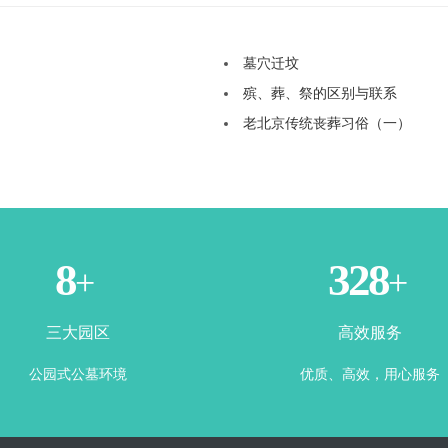
墓穴迁坟
殡、葬、祭的区别与联系
老北京传统丧葬习俗（一）
3
365
+
+
三大园区
高效服务
公园式公墓环境
优质、高效，用心服务