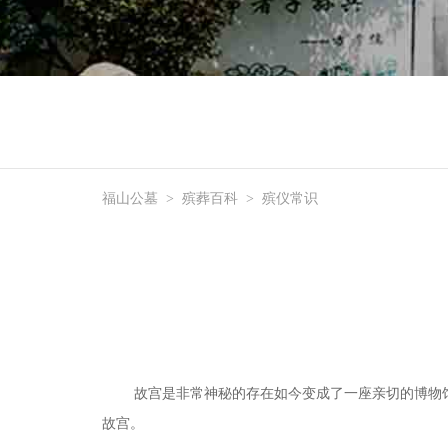
福山公墓
>
殡葬百科
>
殡仪常识
故宫是非常神秘的存在如今
变成了一座亲切的博物
故宫。