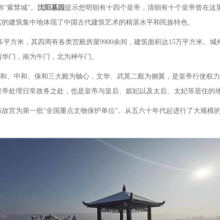
称
"紫禁城"。
沈阳墓
园
提示您明朝有十四个皇帝，清朝有十个皇帝曾在这
宫的建筑集中地体现了中国古代建筑艺术的精湛水平和民族特色。
72万多平方米，其四周有各类宫殿房屋9900余间，建筑面积达15万平方米。
西华门，南为午门，北为神午门。
以太和、中和、保和三大殿为轴心，文华、武英二殿为侧翼，是皇帝行使权
皇帝处理日常政务之处，也是皇帝与皇后、嫔妃以及太后、太妃等居住的
院宣布故宫为第一批“全国重点文物保护单位”。从五六十年代起进行了大规模的