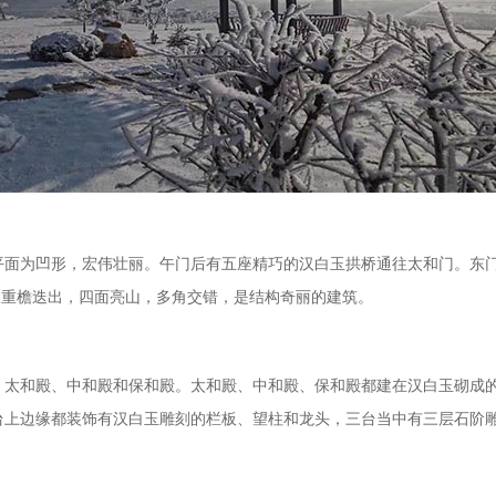
为凹形，宏伟壮丽。午门后有五座精巧的汉白玉拱桥通往太和门。东门
，三重檐迭出，四面亮山，多角交错，是结构奇丽的建筑。
：太和殿、中和殿和保和殿。太和殿、中和殿、保和殿都建在汉白玉砌成
上边缘都装饰有汉白玉雕刻的栏板、望柱和龙头，三台当中有三层石阶雕