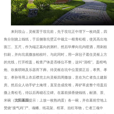
来到坟山，灵枢置于坟坑前，先于坟坑正中埋下一枚鸡蛋，四
角分别烧上钱纸，于后侧靠坑壁正中栽立一根青松棍，使其高出地
面三、五尺，作为端正墓向的测杆。然后毕摩向坑内喷酒，用刺枝
扫刷，并向坑底撒放柏枝叶。与此同时，用一床毡子遮住灵枢上方
的光线，打开棺盖，检查尸体是否移位不整，这叫
“清棺”。盖棺鸣
炮、吹奏唢呐及乐器而下葬。待灵枢在坑中位置摆正后，孝男、孝
女、孝孙等用上衣后襟兜土向灵枢四周撒放，意在为亡者负土建新
房。然后众人动手铲土掩埋，直至垒成坟堆，再铲草皮整个培盖后
撒上青松毛，待以后再砌石立碑。在墓前插香烧钱纸，献酒、茶、
米碗（
沈阳墓园
提示：
上放一枚熟鸡蛋）各一碗，并在墓前空地上
焚烧
“接气鸡”尸、魂幡、纸花架、棺罩、抬杠等物，亡者三魂中