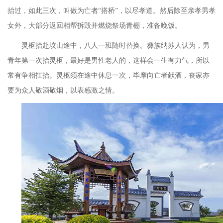
抬过，如此三次，叫做为亡者“搭桥”，以尽孝道。然后除至亲孝男孝
女外，大部分返回相帮拆毁并燃烧祭场青棚，准备晚饭。
灵枢抬赴坟山途中，八人一班随时替换。彝族纳苏人认为，男
青年第一次抬灵枢，最好是男性老人的，这样会一生有力气，所以
常有争相扛抬。灵柩须在途中休息一次，毕摩向亡者献酒，丧家亦
要为众人敬酒敬烟，以表感激之情。