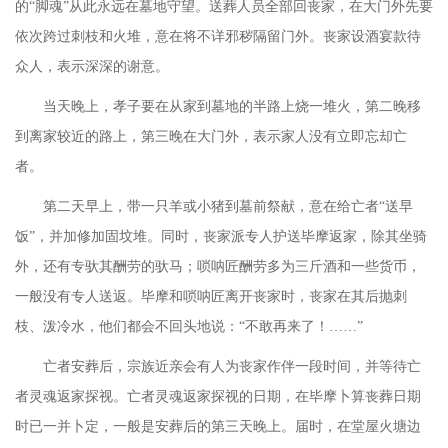
的“脚魂”从此永远在墓地守望。送葬人员全部回丧家，在大门外先要
依次跨过刺枝和火堆，意在将不详邪秽隔留门外。丧家设酒宴款待
众人，表示深深的谢意。
当天晚上，孝子要在从家到墓地的半路上烧一堆火，第二晚移
到离家较近的路上，第三晚在大门外，表示家人没有立即忘却亡
者。
第二天早上，带一只羊或小猪到墓前祭献，意在给亡者
“送早
饭”，并加修加固坟堆。同时，丧家派专人护送毕摩返家，除其坐骑
外，还有专驮其酬劳的驮马；唢呐匠酬劳多为三斤酒和一些货币，
一般没有专人送返。毕摩和唢呐匠离开丧家时，丧家在其后抛刺
枝、泼冷水，他们都会不回头地说：“不敢再来了！……”
亡者安葬后，宗族近亲会有人为丧家作伴一段时间，并等待亡
者灵魂返家探视。亡者灵魂返家探视的日期，在毕摩卜算丧葬日期
时已一并卜定，一般是安葬后的第三天晚上。届时，在堂屋火塘边