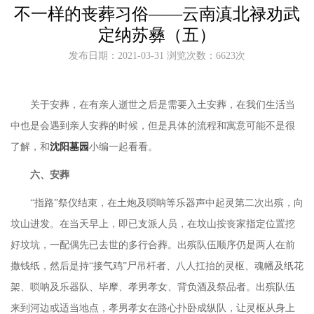
不一样的丧葬习俗——云南滇北禄劝武
定纳苏彝（五）
发布日期：2021-03-31 浏览次数：6623次
关于安葬，在有亲人逝世之后是需要入土安葬，在我们生活当
中也是会遇到亲人安葬的时候，但是具体的流程和寓意可能不是很
了解，和
沈阳墓园
小编一起看看。
六、安葬
“指路”祭仪结束，在土炮及唢呐等乐器声中起灵第二次出殡，向
坟山进发。在当天早上，即已支派人员，在坟山按丧家指定位置挖
好坟坑，一配偶先已去世的多行合葬。出殡队伍顺序仍是两人在前
撒钱纸，然后是持“接气鸡”尸吊杆者、八人扛抬的灵枢、魂幡及纸花
架、唢呐及乐器队、毕摩、孝男孝女、背负酒及祭品者。出殡队伍
来到河边或适当地点，孝男孝女在路心扑卧成纵队，让灵枢从身上