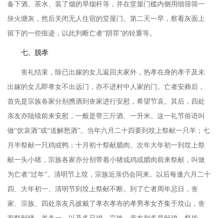
备下酒、茶水、装了烟的旱烟杆等，并在堂屋门槛内侧用细筛筛一
块火塘灰，然后关闭无人住宿的堂屋门。第二天一早，察看灰面上
留下的一些痕迹，以此判断亡者
“阴罪”的轻重等。
七、脱孝
丧礼结束，除已出嫁的女儿返回夫家外，热孝在身的孝子及未
出嫁的女儿即孝女不出远门，亦不进村中人家的门。亡者安葬后，
首先是宗族各家分别携酒到丧家进行安慰，希望节哀。其后，四处
亲友亦陆续前来安慰，一般是带三斤酒、一升米。这一礼节俗语叫
做
“饮哀酒”或“送解愁酒”。当年六月二十四要到坟上祭献一只羊；七
月半祭献一只鸡或鸭；十月初十祭献腊肉。次年大年初一到坟上祭
献一头小猪，宗族各家亦分别带着小猪或鸡或腊肉前来祭献，叫做
为亡者“过年”。清明节上坟，宗族近亲仍会同来。以后每逢六月二十
四、大年初一、清明节到坟上祭献不断。到了亡者周年忌日，丧
家、宗族、四处亲友凡披戴了孝衣孝布的孝男孝女齐集于坟山，丧