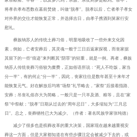
家祭献猪、羊各一，以及多只鸡，宗族、亲友则多是献鸡。祭毕，
将孝衣孝布悉数在墓前焚烧，叫做“脱孝”。脱孝以后，亡者孝子孝女
对外界的交往才能恢复正常，并选择吉日，由孝子携酒到舅家行安
慰礼。
彝族纳苏人的传统土葬习俗，明显地吸收了一些外来文化因
素，例如，亡者安葬后，其灵魂一般于三日后返家探视，而丧家据
其留下的一些
“痕迹”来判断其“阴罪”的轻重，就是一例。再者，彝族
纳苏人传统
丧葬
习俗较为糜费，正如俗语所说：
“死人不吃饭，家当
分一半”，有的何止“分一半”，因此，丧家往往是数年甚至十来年才
能恢复元气。好在解放后均将“场祭”礼节略去，“家祭”后接着指路、
安葬；吊丧礼俗亦大为简略，一般只是一只羊及酒、粮等，且在“家
祭”中祭献；“脱孝”日期从过去的“周年忌日”，大多缩短为“三月忌
日”。总之，丧葬牺牲已大为减少。
（作者：著名民族学家张纯德）
减少了很多也是殡葬改革的重大决策，国家现在越来越重视安
葬这一方面，但是大家都知道在有些步骤注定会被减少下去的，或