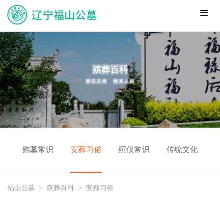
购墓常识
安葬习俗
殡仪常识
传统文化
福山公墓
>
殡葬百科
>
安葬习俗