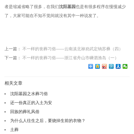
者是缩减省略了很多，在我们
沈阳墓园
也是有很多程序在慢慢减少
了，大家可能在不知不觉间就没有其中一种说发了。
上一篇：
不一样的丧葬习俗——云南滇北禄劝武定纳苏彝（四）
下一篇：
不一样的丧葬习俗——浙江省舟山市嵊泗渔岛（一）
相关文章
沈阳墓园之水葬习俗
还一份真正的入土为安
回族的葬礼风俗
为什么人往生之后，要烧掉生前的衣物？
土葬