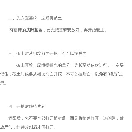
二、先安置墓碑，之后再破土
有墓碑的
沈阳墓园
，要先把墓碑安放好，再开始破土。
三、破土时从祖坟前面开挖，不可以掘后面
破土开坟，应根据祖先的辈分，先长至幼依次进行。一定要
记住，破土时候要从祖坟前面开挖，不可以掘后面，以免有
“绝后”之
患。
四、开棺后静待片刻
遮阳后，先不要全部打开棺材盖，而是将棺盖打开一道缝隙，放
放尸气，静待片刻后才再打开。