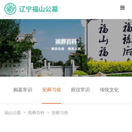
购墓常识
安葬习俗
殡仪常识
传统文化
福山公墓
>
殡葬百科
>
安葬习俗