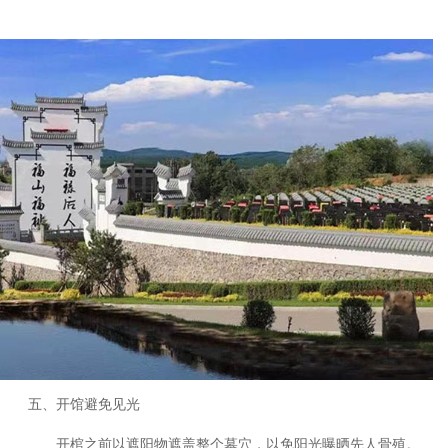
五、开馆避免见光
开棺之前以遮阳物遮盖整个墓穴，以免阳光曝晒先人骨殖。