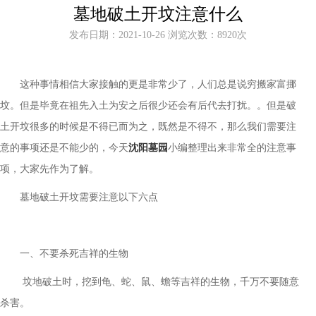
墓地破土开坟注意什么
发布日期：2021-10-26 浏览次数：8920次
这种事情相信大家接触的更是非常少了，人们总是说穷搬家富挪
坟。但是毕竟在祖先入土为安之后很少还会有后代去打扰。。但是破
土开坟很多的时候是不得已而为之，既然是不得不，那么我们需要注
意的事项还是不能少的，今天
沈阳墓园
小编整理出来非常全的注意事
项，大家先作为了解。
墓地破土开坟需要注意以下六点
一、不要杀死吉祥的生物
坟地破土时，挖到龟、蛇、鼠、蟾等吉祥的生物，千万不要随意
杀害。