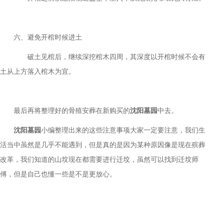
六、避免开棺时候进土
破土见棺后，继续深挖棺木四周，其深度以开棺时候不会有
土从上方落入棺木为宜。
最后再将整理好的骨殖安葬在新购买的
沈阳墓园
中去。
沈阳墓园
小编整理出来的这些注意事项大家一定要注意，我们生
活当中虽然是几乎不能遇到，但是真的是因为某种原因像是现在殡葬
改革，我们知道的山坟现在都需要进行迁坟，虽然可以找到迁坟师
傅，但是自己也懂一些是不是更放心。