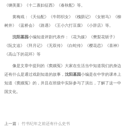
《铡美案》《十二寡妇征西》《春秋配》等。
黄梅戏：《天仙配》《牛郎织女》《槐荫记》《女驸马》《柳
树井》《蓝桥会》《路遇》《王小六打豆腐》《小辞店》等。
沈阳墓园
小编知道评剧代表作：《花为媒》《樊梨花斩子》
《阮文追》《拜月记》《无双传》《白蛇传》《樱花恋》《喜神》
《高山下的花环》等
像是文章中提到的《窦娥冤》大家在生活当中知道我们的身边
还有什么是通过戏剧知道的故事，
沈阳墓园
小编是在中学的课本上
知道《窦娥冤》的，并且在班级中实际参与了演出，了解了这一中
国文化。
上一篇：
竹书纪年之前还有什么史书