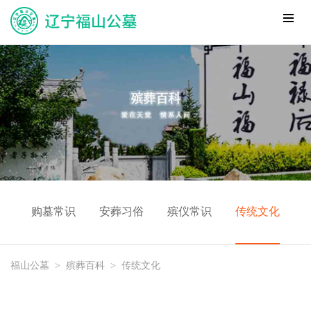
购墓常识
安葬习俗
殡仪常识
传统文化
福山公墓
>
殡葬百科
>
传统文化