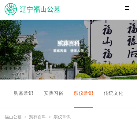
购墓常识
安葬习俗
殡仪常识
传统文化
福山公墓
>
殡葬百科
>
殡仪常识