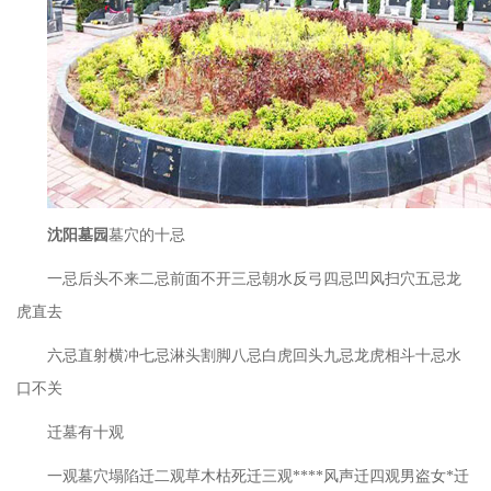
沈阳墓
园
墓穴的十忌
一忌后头不来二忌前面不开三忌朝水反弓四忌凹风扫穴五忌龙
虎直去
六忌直射横冲七忌淋头割脚八忌白虎回头九忌龙虎相斗十忌水
口不关
迁墓有十观
一观墓穴塌陷迁二观草木枯死迁三观
****风声迁四观男盗女*迁