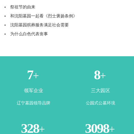
祭祖节的由来
和沈阳墓园一起看《烈士褒扬条例》
沈阳墓园殡葬服务满足社会需要
为什么白色代表丧事
2
4
+
+
领军企业
三大园区
辽宁墓园领导品牌
公园式公墓环境
360
3443
+
+