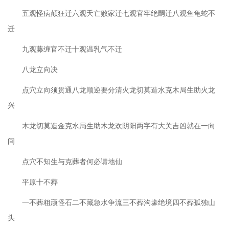
五观怪病颠狂迁六观夭亡败家迁七观官牢绝嗣迁八观鱼龟蛇不
迁
九观藤缠官不迁十观温乳气不迁
八龙立向决
点穴立向须贯通八龙顺逆要分清火龙切莫造水克木局生助火龙
兴
木龙切莫造金克水局生助木龙欢阴阳两字有大关吉凶就在一向
间
点穴不知生与克葬者何必请地仙
平原十不葬
一不葬粗顽怪石二不藏急水争流三不葬沟壕绝境四不葬孤独山
头