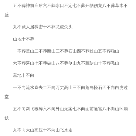
五不葬神前庙后六不葬水口不定七不葬开塘伤龙八不葬草木不
盛
九不藏人居稠密十不葬龙虎尖头
山地十不葬
一不葬童山二不葬断山三不葬石山四不葬过山五不葬独山
六不葬逼山七不葬破山八不葬侧山九不藏陡山十不葬秃山
墓地十不向
一不向流水直去二不向万丈高山三不向荒岛怪石四不向白虎过
堂
五不向斜飞破碎六不向外山无案七不向面前逼宫八不向山凹崩
缺
九不向大山高压十不向山飞水走