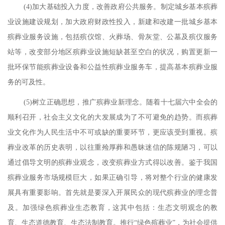
(4)
加大基础投入力度，改善政府公共服务。制定城乡基本殡葬
业设施建设规划，加大政府财政性投入，新建和改建一批城乡基本
殡葬业服务设施，包括殡仪馆、火葬场、骨灰堂、公墓及殡仪服务
站等，改变部分地区殡葬业设施短缺甚至空白的状况，购置更新一
批环保节能殡葬业设备和公益性殡葬业服务车，提高基本殡葬业服
务的可及性。
(5)
树立正确思想，推广殡葬业新理念。随着十七届六中全会的
顺利召开，社会主义文化的大发展成为了不可避免的趋势。而殡葬
业文化作为人民生活中不可或缺的重要环节，更应该受到重视。殡
葬业改革的历史表明，以往重殓厚葬和愚昧迷信的陈规陋习，可以
通过倡导文明的殡葬业观念，改变殡葬业方式得以改善。鉴于我国
殡葬业服务市场规模巨大，如果正确引导，将对整个行业的健康发
展具有重要影响。首先就是要深入开展民众的现代殡葬业的理念普
及。加强绿色殡葬业生态教育，这其中包括：生态文明观念的教
育、生态道德教育、生态法制教育。推行
“绿色殡葬业”，为社会提供