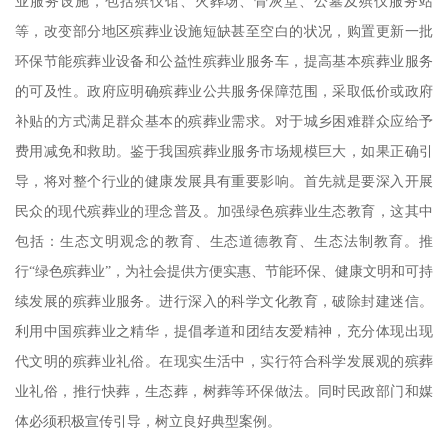
业服务设施，包括殡仪馆、火葬场、骨灰堂、公墓及殡仪服务站
等，改变部分地区殡葬业设施短缺甚至空白的状况，购置更新一批
环保节能殡葬业设备和公益性殡葬业服务车，提高基本殡葬业服务
的可及性。政府应明确殡葬业公共服务保障范围，采取低价或政府
补贴的方式满足群众基本的殡葬业需求。对于城乡困难群众应给予
费用减免和救助。鉴于我国殡葬业服务市场规模巨大，如果正确引
导，将对整个行业的健康发展具有重要影响。首先就是要深入开展
民众的现代殡葬业的理念普及。加强绿色殡葬业生态教育，这其中
包括：生态文明观念的教育、生态道德教育、生态法制教育。推
行
“绿色殡葬业”，为社会提供方便实惠、节能环保、健康文明和可持
续发展的殡葬业服务。进行深入的科学文化教育，破除封建迷信。
利用中国殡葬业之精华，提倡孝道和团结友爱精神，充分体现出现
代文明的殡葬业礼俗。在现实生活中，实行符合科学发展观的殡葬
业礼俗，推行快葬，生态葬，树葬等环保做法。同时民政部门和媒
体必须积极宣传引导，树立良好典型案例。