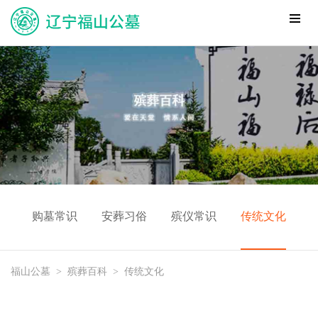
购墓常识
安葬习俗
殡仪常识
传统文化
福山公墓
>
殡葬百科
>
传统文化