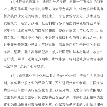
(1)
推行绿色殡葬业，践行科学发展观。根据十二五规划的新要
求，我觉得殡葬业改革的着重方向为绿色殡葬业。绿色殡葬业具有
新兴殡葬业文化的特质，需要建立一个包含观念文化、技术规范、
发展模式、经济、政治、社会制度等多个层面的绿色殡葬业体系，
实现殡葬业过程中人与自然的和谐，使殡葬业文化与社会文化、生
态文化、生态环境相协调，更是建设低碳社会的有力体现之一。同
时更新改善殡葬业设备，节能减排。着重推广有利于环保的树葬、
海葬、壁葬、花卉葬等新型葬，减少我国原油与木材消耗，改善生
态环境。同时，还可减少烟尘、废气排放，特别是减少含硫含碳类
污染物和二恶英等有毒物质。
(2)
加速殡葬业产业化与从业人员专业化进程，充分引入竞争机
制。在殡葬业服务业的经营方面，要引进现代企业制度，在国有殡
葬业事业单位中实行企业化管理，政企分离，使之享有相应的用人
自主权和经营自主权。拓宽殡葬业资金来源，使原有政府拨款为主
转变为市场投资和市场融资为主。殡仪市场是有限的，而殡仪服务