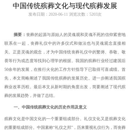
中国传统殡葬文化与现代殡葬发展
发布日期：2020-06-11 浏览次数：5203次
摘要：
丧葬的起源与原始人的灵魂观和灵魂不死的信仰紧密地
联系在一起，丧葬礼仪中的许多仪式和做法也与灵魂观念直接相
关。正是灵魂的观念，才为中国传统丧葬礼仪中的繁缛、恭敬、敬
畏等行为或态度等找到心理学的根据。我国的殡葬行业经过建国后
50
余年的发展，在推行火化的工作方针指导下已取得可喜成绩。首
先，本文简略阐述了我国传统殡葬的发展历史。进一步阐述我国殡
葬业改革历程。最后本文从新时期的角度出发，简要阐述了现代殡
葬的发展趋势，并做了总结。
一、
中国传统殡葬文化的历史作用及意义
殡葬文化是中国文化的一个重要组成部分。礼仪文化又是殡葬文化
的重要组成部分。中国素称
“礼仪之邦”，历来重视礼仪行为，而丧葬