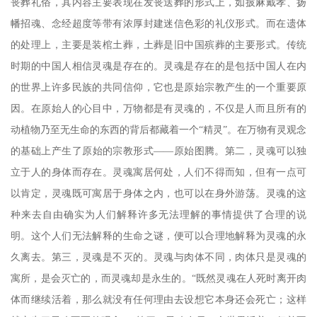
丧葬礼俗，其内容主要表现在发丧送葬的形式上，如披麻戴孝、扬
幡招魂、念经超度等带有浓厚封建迷信色彩的礼仪形式。而在遗体
的处理上，主要是装棺土葬，土葬是旧中国殡葬的主要形式。传统
时期的中国人相信灵魂是存在的。灵魂是存在的是包括中国人在内
的世界上许多民族的共同信仰，它也是原始宗教产生的一个重要原
因。在原始人的心目中，万物都是有灵魂的，不仅是人而且所有的
动植物乃至无生命的东西的背后都藏着一个
“精灵”。在万物有灵观念
的基础上产生了原始的宗教形式——原始图腾。第二，灵魂可以独
立于人的身体而存在。灵魂寓居何处，人们不得而知，但有一点可
以肯定，灵魂既可寓居于身体之内，也可以在身外游荡。灵魂的这
种来去自由确实为人们解释许多无法理解的事情提供了合理的说
明。这个人们无法解释的生命之谜，便可以合理地解释为灵魂的永
久离去。第三，灵魂是不灭的。灵魂与肉体不同，肉体只是灵魂的
寓所，是会灭亡的，而灵魂却是永生的。“既然灵魂在人死时离开肉
体而继续活着，那么就没有任何理由去设想它本身还会死亡；这样