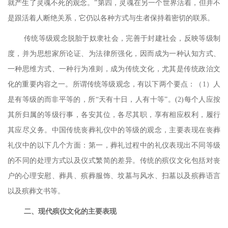
就产生了灵魂不死的观念。”第四，灵魂在另一个世界活着，但并不
是跟活着人断绝关系，它仍以各种方式与生者保持着密切的联系。
传统等级观念脱胎于奴隶社会，完善于封建社会，反映等级制
度，并为思想家所论证、为法律所强化，因而成为一种认知方式、
一种思维方式、一种行为准则，成为传统文化，尤其是传统政治文
化的重要内容之一。所谓传统等级观念，有以下两个要点：（
1
）人
是有等级的而非平等的，所
“天有十日，人有十等”。(2)
每个人应按
其所归属的等级行事，各安其位，各尽其职，享有相应权利，履行
其应尽义务。中国传统丧葬礼仪中的等级的观念，主要表现在丧葬
礼仪中的以下几个方面：第一，葬礼过程中的礼仪表现出不同等级
的不同的处理方式以及仪式繁简的差异。传统的殡仪文化包括对丧
户的心理安慰、葬具、殡葬服饰、坟墓与风水、扫墓以及殡葬语言
以及殡葬文书等。
二、
现代殡仪文化的主要表现