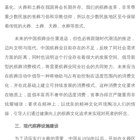
墓化。火葬和土葬在我国将会长期并存。我们的殡葬改革，非常尊
重少数民族的丧葬习俗和宗教信仰，所以在少数民族地区至今保留
着传统的火葬、土葬、天葬、水葬等形式。
未来的中国殡葬业任重道远，但也必将跟随时代潮流的推进，
迈向文明与现代。中国殡葬业目前存在的不足，反映了同社会需求
方面的距离，同时也说明这个行业存在着很大的发展空间。倡导新
型的殡葬消费模式，将需要殡葬业同全社会的共同努力。未来应当
在殡葬活动中倡导一种将物欲与占有欲控制在适度范围内的消费文
化，并在此基础上建立可持续发展的消费模式。这种消费文化要求
在物质上，提倡丰富而不奢华的适度消费，丧事办得庄严隆重而非
炫耀铺张；要求在精神上，以优良的精神文化环境陶冶人们的情
操，引导人们通过健康向上的殡葬文化追求来实现对死者的怀念。
三、
现代殡葬设施建设
为了适应实行火葬的需要，中国从
1956
年以后，开始在火葬区