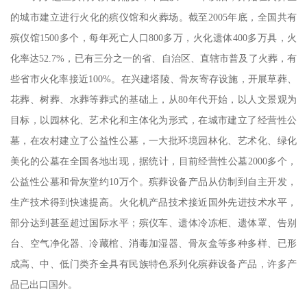
的城市建立进行火化的殡仪馆和火葬场。截至
2005
年底，全国共有
殡仪馆
1500
多个，每年死亡人口
800
多万，火化遗体
400
多万具，火
化率达
52.7%
，已有三分之一的省、自治区、直辖市普及了火葬，有
些省市火化率接近
100%
。在兴建塔陵、骨灰寄存设施，开展草葬、
花葬、树葬、水葬等葬式的基础上，从
80
年代开始，以人文景观为
目标，以园林化、艺术化和主体化为形式，在城市建立了经营性公
墓，在农村建立了公益性公墓，一大批环境园林化、艺术化、绿化
美化的公墓在全国各地出现，据统计，目前经营性公墓
2000
多个，
公益性公墓和骨灰堂约
10
万个。殡葬设备产品从仿制到自主开发，
生产技术得到快速提高。火化机产品技术接近国外先进技术水平，
部分达到甚至超过国际水平；殡仪车、遗体冷冻柜、遗体罩、告别
台、空气净化器、冷藏棺、消毒加湿器、骨灰盒等多种多样、已形
成高、中、低门类齐全具有民族特色系列化殡葬设备产品，许多产
品已出口国外。