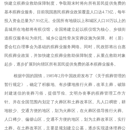
快建立殡葬业救助保障制度，争取期末时将向所有居民提供免费的
基本殡葬业服务。目前我国惠民殡葬业政策覆盖人口达
4.73
亿，每年
投入资金总量为
7.91
亿元。全国所有地级以上和城区人口
10
万以上的
县城所在地都将有殡仪馆，全国将建立起以殡仪馆为核心、乡镇街
道殡仪服务站为依托、城乡公益性骨灰安葬设施为保障、村（居）
委会红白理事会为基础的殡葬业服务网络。同时，民政部将出台惠
民殡葬业政策，并加快建立殡葬业救助保障制度，从重点救助对象
起步，逐步扩展到向辖区所有居民提供免费的基本殡葬业服务。
根据中国的国情，
1985
年
2
月中国政府发布了《关于殡葬管理的
暂行规定》，确定了积极地、有步骤地推行火葬，改革土葬，破除
封建迷信的丧葬习俗，提倡节俭、文明办丧事的殡葬管理工作方
针。并在全国范围内划定了火葬区和土葬改革区。凡人口稠密，耕
地较少、交通方便的地区，划为火葬区，在火葬区倡导推行火葬。
人口稀少、偏僻山区，交通不方便的地区，划为土葬改革区，实行
土葬。在土葬改革区，主要是规划建立公墓，逐步实现遗体埋葬公