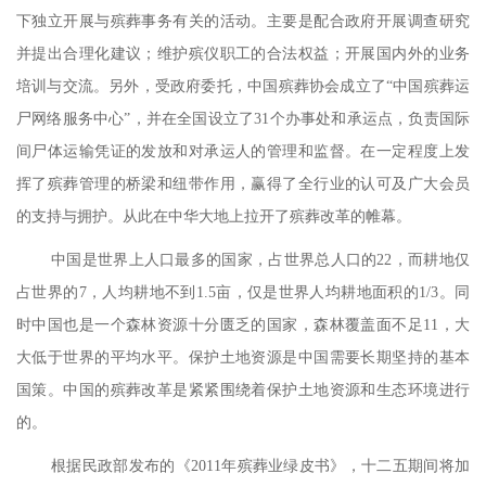
下独立开展与殡葬事务有关的活动。主要是配合政府开展调查研究
并提出合理化建议；维护殡仪职工的合法权益；开展国内外的业务
培训与交流。另外，受政府委托，中国殡葬协会成立了
“中国殡葬运
尸网络服务中心”，并在全国设立了31
个办事处和承运点，负责国际
间尸体运输凭证的发放和对承运人的管理和监督。在一定程度上发
挥了殡葬管理的桥梁和纽带作用，赢得了全行业的认可及广大会员
的支持与拥护。从此在中华大地上拉开了殡葬改革的帷幕。
中国是世界上人口最多的国家，占世界总人口的
22
，而耕地仅
占世界的
7
，人均耕地不到
1.5
亩，仅是世界人均耕地面积的
1/3
。同
时中国也是一个森林资源十分匮乏的国家，森林覆盖面不足
11
，大
大低于世界的平均水平。保护土地资源是中国需要长期坚持的基本
国策。中国的殡葬改革是紧紧围绕着保护土地资源和生态环境进行
的。
根据民政部发布的《
2011
年殡葬业绿皮书》，十二五期间将加