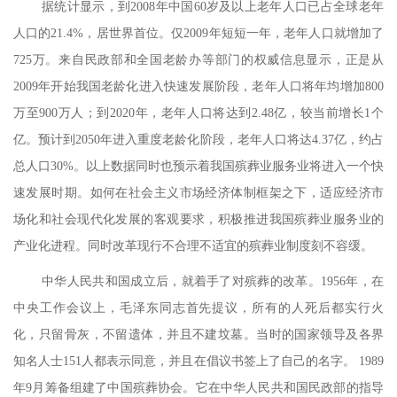
据统计显示，到
2008
年中国
60
岁及以上老年人口已占全球老年
人口的
21.4%
，居世界首位。仅
2009
年短短一年，老年人口就增加了
725
万。来自民政部和全国老龄办等部门的权威信息显示，正是从
2009
年开始我国老龄化进入快速发展阶段，老年人口将年均增加
800
万至
900
万人；到
2020
年，老年人口将达到
2.48
亿，较当前增长
1
个
亿。预计到
2050
年进入重度老龄化阶段，老年人口将达
4.37
亿，约占
总人口
30%
。以上数据同时也预示着我国殡葬业服务业将进入一个快
速发展时期。如何在社会主义市场经济体制框架之下，适应经济市
场化和社会现代化发展的客观要求，积极推进我国殡葬业服务业的
产业化进程。同时改革现行不合理不适宜的殡葬业制度刻不容缓。
中华人民共和国成立后，就着手了对殡葬的改革。
1956
年，在
中央工作会议上，毛泽东同志首先提议，所有的人死后都实行火
化，只留骨灰，不留遗体，并且不建坟墓。当时的国家领导及各界
知名人士
151
人都表示同意，并且在倡议书签上了自己的名字。
1989
年
9
月筹备组建了中国殡葬协会。它在中华人民共和国民政部的指导