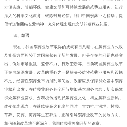
方便实惠、节能环保、健康文明和可持续发展的殡葬业服务。进行
深入的科学文化教育，破除封建迷信。利用中国殡葬业之精华，提
倡孝道和团结友爱精神，充分体现出现代文明的殡葬业礼俗。
四、结语
现在，我国殡葬业改革取得的成就有目共睹，在殡葬业方式以
及礼俗方面相较于建国前都有了新的发展。但是存在的问题也很突
出，例如市场混乱、监管不力、行政垄断等。目前我国殡葬业改革
正在向纵深发展，改革的重心之一是解决公益性殡葬业服务和设施
不足、经营性殡葬业市场混乱等问题。政府应从保障群众基本殡葬
业权利出发，在殡葬业服务各个环节增加基本服务供给，切实保障
群众殡葬业需求。要积极传播现代殡葬业文化，树立殡葬业新风，
改变传统观念，在继续提高火化率的同时，大力推广深埋、树葬、
草葬、花葬、海葬等生态葬法，正确引导殡葬业改革的发展方向。
相信随着改革地不断深入，我国殡葬业将翻开新的篇章。