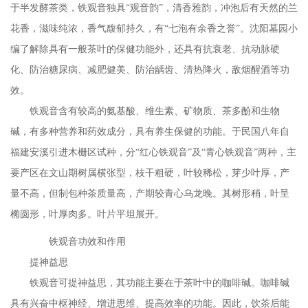
于半发酵茶类，铁观音独具“观音韵”，清香雅韵，冲泡后有天然的兰
花香，滋味纯浓，香气馥郁持久，有“七泡有余香之誉”。沈阳墓园小
编了解除具有一般茶叶的保健功能外，还具有抗衰老、抗动脉硬
化、防治糖尿病、减肥健美、防治龋齿、清热降火，敌烟醒酒等功
效。
铁观音含有较高的氨基酸、维生素、矿物质、茶多酚和生物
碱，有多种营养和药效成分，具有养生保健的功能。于民国八年自
福建安溪引进木栅区试种，分
“红心铁观音”及“青心铁观音”两种，主
要产区在文山期树属横张型，枝干粗硬，叶较稀松，芽少叶厚，产
量不高，但制包种茶质量高，产期较青心乌龙晚。其树形稍，叶呈
椭圆形，叶厚肉多。叶片平坦展开。
铁观音功效和作用
提神益思
铁观音可提神益思，其功能主要在于茶叶中的咖啡碱。咖啡碱
具有兴奋中枢神经、增进思维、提高效率的功能。因此，饮茶后能