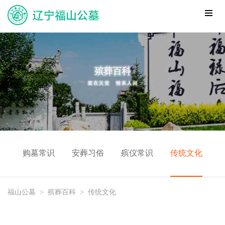
购墓常识
安葬习俗
殡仪常识
传统文化
福山公墓
>
殡葬百科
>
传统文化