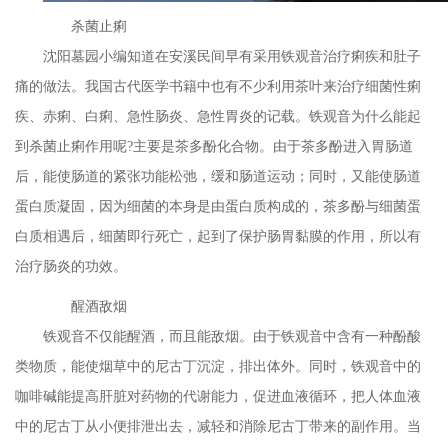
杀菌止痢
沈阳墓园
小编知道在安溪民间早有采用铁观音治疗痢疾和肚子
痛的做法。我国古代医学书籍中也有不少利用茶叶来治疗细菌性痢
疾、赤痢、白痢、急性肠炎、急性胃炎的记载。铁观音为什么能起
到杀菌止痢作用呢
?主要是茶多酚化合物。由于茶多酚进入胃肠道
后，能使肠道的紧张功能松弛，缓和肠道运动；同时，又能使肠道
蛋白质凝固，因为细菌的本身是由蛋白质构成的，茶多酚与细菌蛋
白质相遇后，细菌即行死亡，起到了保护肠胃黏膜的作用，所以有
治疗肠炎的功效。
醒酒敌烟
铁观音不仅能醒酒，而且能敌烟。由于铁观音中含有一种酚酸
类物质，能使烟草中的尼古丁沉淀，排出体外。同时，铁观音中的
咖啡碱能提高肝脏对药物的代谢能力，促进血液循环，把人体血液
中的尼古丁从小便排泄出去，减轻和消除尼古丁带来的副作用。当