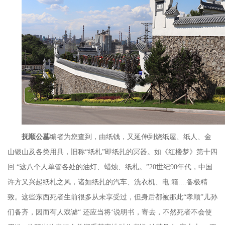
抚顺公墓
编者为您查到，由纸钱，又延伸到烧纸屋、纸人、金
山银山及各类用具，旧称“纸札”即纸扎的冥器。如《红楼梦》第十四
回
:
“这八个人单管各处的油灯、蜡烛、纸札。”
20
世纪
90
年代，中国
许方又兴起纸札之风，诸如纸扎的汽车、洗衣机、电
.
箱
....
备极精
致。这些东西死者生前很多从未享受过，但身后都被那此“孝顺”儿孙
们备齐，因而有人戏谑“ 还应当将‘说明书，寄去，不然死者不会使