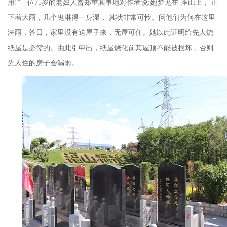
用
!
”
- -
位
75
岁的老妇人曾郑重其事地对作者说
:
她梦见在
-
座山上， 正
下着大雨，几个鬼淋得一身湿， 其状非常可怜。问他们为何在这里
淋雨，答日，家里没有送屋子来，无屋可住。她以此证明给先人烧
纸屋是必需的。由此引申出，纸屋烧化前其屋顶不能被损坏，否则
先人住的房子会漏雨。