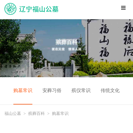
购墓常识
安葬习俗
殡仪常识
传统文化
福山公墓
>
殡葬百科
>
购墓常识