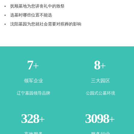
抚顺墓地为您讲丧礼中的致祭
选墓时哪些位置不能选
沈阳墓园为您就社会需要对殡葬的影响
1
3
+
+
领军企业
三大园区
辽宁墓园领导品牌
公园式公墓环境
365
3500
+
+