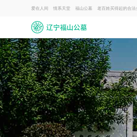
爱在人间 情系天堂 福山公墓 老百姓买得起的合法