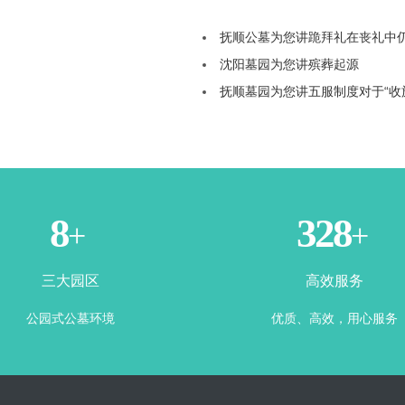
抚顺公墓为您讲跪拜礼在丧礼中
沈阳墓园为您讲殡葬起源
抚顺墓园为您讲五服制度对于“收
3
365
+
+
三大园区
高效服务
公园式公墓环境
优质、高效，用心服务