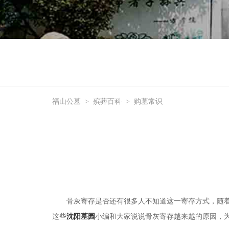
福山公墓
>
殡葬百科
>
购墓常识
骨灰寄存是否还有很多人不知道这一寄存方式，随
这些
沈阳墓园
小编和大家说说骨灰寄存越来越的原因，