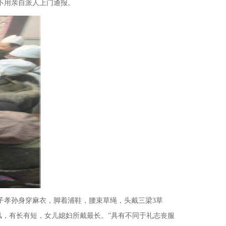
不用亲自派人上门通报。
子孝孙身穿麻衣，脚着浦鞋，腰束草绳，头戴三梁3草
，有长有短，女儿媳妇所戴最长。”具有不同于礼志丧服