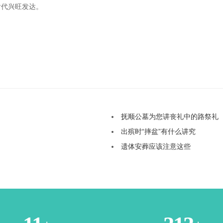
后代兴旺发达。
抚顺公墓为您讲丧礼中的路祭礼
出殡时“摔盆”有什么讲究
遗体安葬应该注意这些