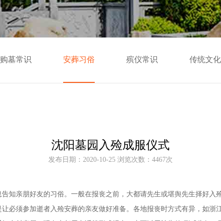
购墓常识
安葬习俗
殡仪常识
传统文化
沈阳墓园入殓成服仪式
发布日期：2020-10-25 浏览次数：4467次
息告知亲朋好友的习俗。一般在报丧之前，大都请先生或堪舆先生择好入
是让必须参加逝者入殓安葬的亲友做好准备。各地报丧时方式有异，如浙