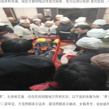
通知本村亲属。现在大都用电话等形式报丧，也可以用讣告的
形式告知，
戴孝”。礼俗称五服，但在民间则随地方而有区别。以宁波的丧服为例，“孝
带二梁草冠。方顶男帽表示远亲，圆顶男帽表示嫡亲。女戴孝兜，妆如披风