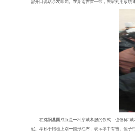
需开口说话亲友即知。在湖南吉首一带，丧家则用放铳
在
沈阳墓园
成服是一种穿戴孝服的仪式，也俗称
“
冠。孝孙于帽檐上别一圆形红布，表示孝中有吉。侄子