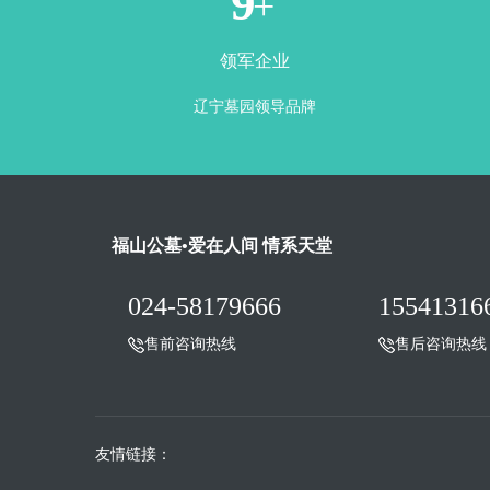
1
+
领军企业
辽宁墓园领导品牌
福山公墓•爱在人间 情系天堂
024-58179666
15541316
售前咨询热线
售后咨询热线
友情链接：