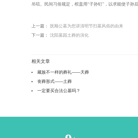
吊唁。民间习俗规定，棺盖用
“子孙钉”，以求能使子孙
上一篇：
抚顺公墓为您讲清明节扫墓风俗的由来
下一篇：
沈阳墓园土葬的演化
相关文章
藏族不一样的葬礼——天葬
丧葬形式——土葬
一定要买合法公墓吗？