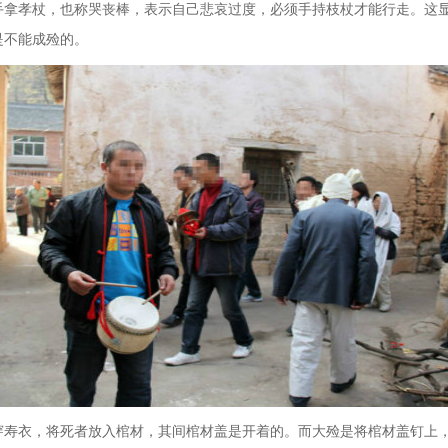
手拿孝杖，也称哭丧棒，表示自己悲哀过度，必须手持枝杖才能行走。这
是不能成殓的。
穿寿衣，将死者放入棺材，其间棺材盖是开着的。而大殓是将棺材盖钉上