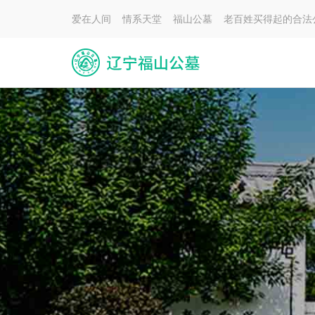
爱在人间 情系天堂 福山公墓 老百姓买得起的合法