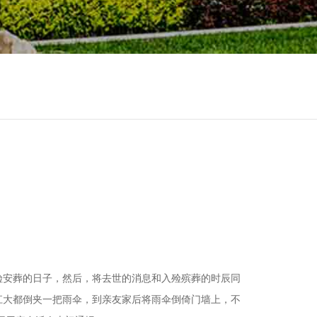
殓安葬的日子，然后，将去世的消息和入殓殡葬的时辰同
江大都倒夹一把雨伞，到亲友家后将雨伞倒倚门墙上，不