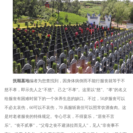
抚顺墓地
编者为您查找到，因身体病倒而不能行服丧就等于不
慈不孝，即示先人之“不慈”、己之“不孝”。这里以“慈”、“孝”的名义
给服丧有困难时留下的一个休养生息的缺口。不过，
50
岁服丧可以
不必太哀伤，
60
可以不哀伤，
70
虽服斩衰但可以照常饮酒食肉。这
是对老者服丧的特殊规定。专心尽哀，不得宴乐，“居丧不言
乐”。“丧不贰事”，“父母之丧不避涕拉而见人”，见人“非丧事不