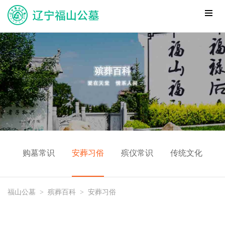
购墓常识
安葬习俗
殡仪常识
传统文化
福山公墓
>
殡葬百科
>
安葬习俗