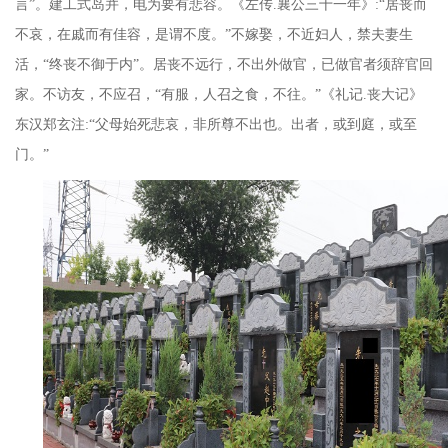
言”。建工式岛并，电为要有悲容。《左传
.
襄公三十一年》
:
“居丧而
不哀，在戚而有佳容，是谓不度。”不嫁娶，不近妇人，禁夫妻生
活，“终丧不御于内”。居丧不远行，不出外做官，已做官者须辞官回
家。不访友，不应召，“有服，人召之食，不往。”《礼记
.
丧大记》
东汉郑玄注
:
“父母始死悲哀，非所尊不出也。出者，或到庭，或至
门。”