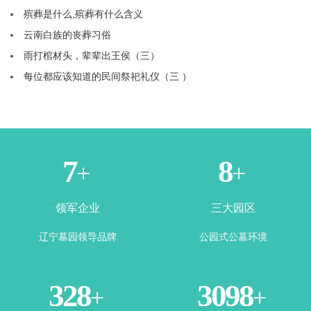
殡葬是什么,殡葬有什么含义
云南白族的丧葬习俗
雨打棺材头，辈辈出王侯（三）
每位都应该知道的民间祭祀礼仪（三 ）
1
3
+
+
领军企业
三大园区
辽宁墓园领导品牌
公园式公墓环境
365
3500
+
+