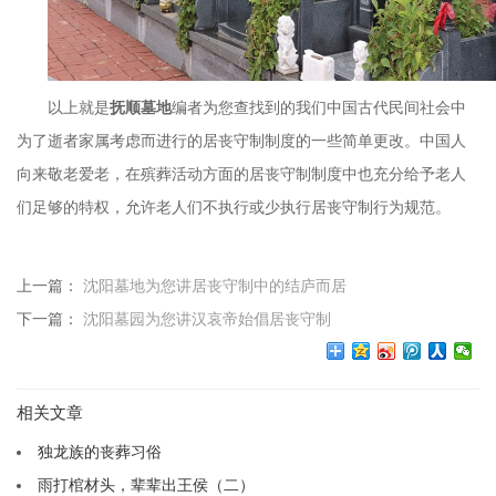
以上就是
抚顺墓地
编者为您查找到的我们中国古代民间社会中
为了逝者家属考虑而进行的居丧守制制度的一些简单更改。中国人
向来敬老爱老，在殡葬活动方面的居丧守制制度中也充分给予老人
们足够的特权，允许老人们不执行或少执行居丧守制行为规范。
上一篇：
沈阳墓地为您讲居丧守制中的结庐而居
下一篇：
沈阳墓园为您讲汉哀帝始倡居丧守制
相关文章
独龙族的丧葬习俗
雨打棺材头，辈辈出王侯（二）