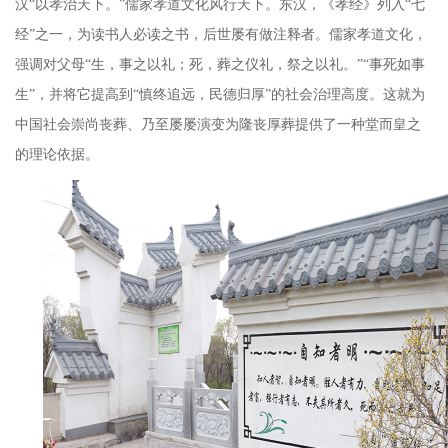
汉
“
以孝治天下。
”
儒家孝道文化风行天下。东汉，《孝经》列入
“
七
经
”
之一，为读书人必读之书，后世屡有做注释者。儒家孝道文化，
强调对父母
“
生，事之以礼；死，葬之仪礼，祭之以礼。
”“
事死如事
生
”
，并将它提高到
“
慎终追远，民德归厚
”
的社会治理高度。这就为
中国社会崇尚丧葬、乃至屡屡演变为隆丧厚葬提供了一种堂而皇之
的理论依据。