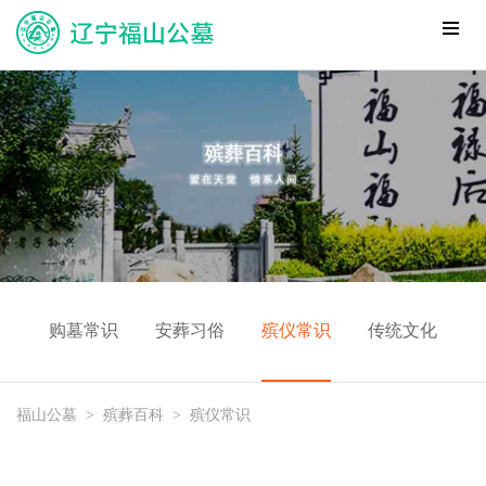
购墓常识
安葬习俗
殡仪常识
传统文化
福山公墓
>
殡葬百科
>
殡仪常识