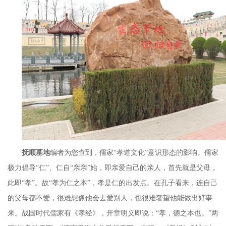
抚顺墓地
编者为您查到，儒家
“
孝道文化
”
意识形态的影响。儒家
极力倡导
“
仁
”
、仁自
“
亲亲
”
始，即亲爱自己的亲人，首先就是父母，
此即
“
孝
”
。故“孝为仁之本”，孝是仁的出发点。在孔子看来，连自己
的父母都不爱，很难想像他会去爱别人，也很难奢望他能做出好事
来。战国时代儒家有《孝经》，开章明义即说：
“
孝，德之本也。
”
两