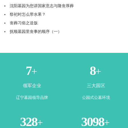
沈阳墓园为您讲国家意志与隆丧厚葬
祭祀时怎么带水果？
丧葬习俗之送饭
抚顺墓园里丧事的顺序（一）
1
3
+
+
领军企业
三大园区
辽宁墓园领导品牌
公园式公墓环境
365
3500
+
+