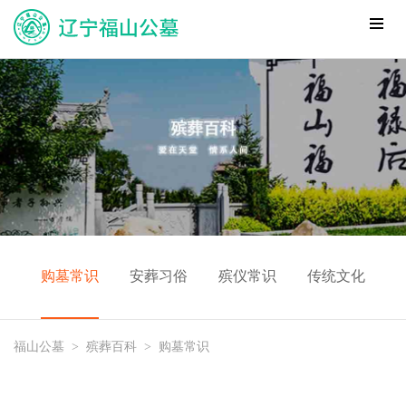
购墓常识
安葬习俗
殡仪常识
传统文化
福山公墓
>
殡葬百科
>
购墓常识