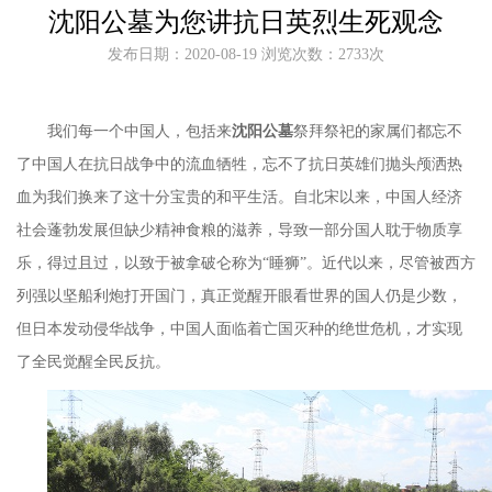
沈阳公墓为您讲抗日英烈生死观念
发布日期：2020-08-19 浏览次数：2733次
我们每一个中国人，包括来
沈阳公墓
祭拜祭祀的家属们都忘不
了中国人在抗日战争中的流血牺牲，忘不了抗日英雄们抛头颅洒热
血为我们换来了这十分宝贵的和平生活。自北宋以来，中国人经济
社会蓬勃发展但缺少精神食粮的滋养，导致一部分国人耽于物质享
乐，得过且过，以致于被拿破仑称为
“
睡狮
”
。近代以来，尽管被西方
列强以坚船利炮打开国门，真正觉醒开眼看世界的国人仍是少数，
但日本发动侵华战争，中国人面临着亡国灭种的绝世危机，才实现
了全民觉醒全民反抗。