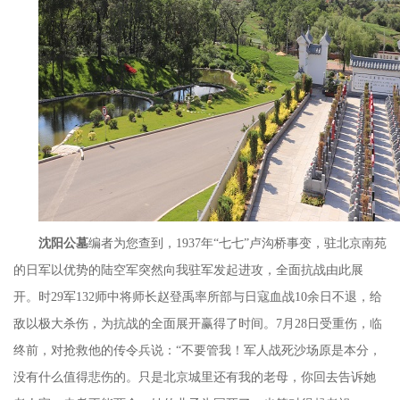
沈阳公墓
编者为您查到，
1937
年
“
七七
”
卢沟桥事变，驻北京南苑
的日军以优势的陆空军突然向我驻军发起进攻，全面抗战由此展
开。时
29
军
132
师中将师长赵登禹率所部与日寇血战
10
余日不退，给
敌以极大杀伤，为抗战的全面展开赢得了时间。
7
月
28
日受重伤，临
终前，对抢救他的传令兵说：
“
不要管我！军人战死沙场原是本分，
没有什么值得悲伤的。只是北京城里还有我的老母，你回去告诉她