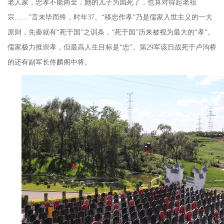
老人家，忠孝不能两全，她的儿子为国死了，也算对得起老祖
宗
……”
言未毕而终，时年
37
。
“
移忠作孝
”
乃是儒家入世主义的一大
原则，先秦就有
“
死于国
”
之训条，
“
死于国
”
历来被视为最大的
“
孝
”
。
儒家极力推崇孝，但最高人生目标是
“
忠
”
。第
29
军该日战死于卢沟桥
的还有副军长佟麟阁中将。