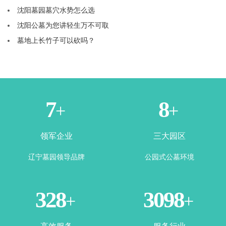
沈阳墓园墓穴水势怎么选
沈阳公墓为您讲轻生万不可取
墓地上长竹子可以砍吗？
1
3
+
+
领军企业
三大园区
辽宁墓园领导品牌
公园式公墓环境
365
3500
+
+