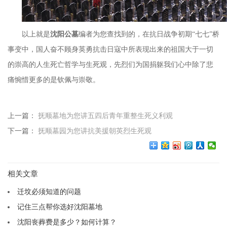
以上就是
沈阳公墓
编者为您查找到的，在抗日战争初期
“
七七
”
桥
事变中，国人奋不顾身英勇抗击日寇中所表现出来的祖国大于一切
的崇高的人生死亡哲学与生死观，先烈们为国捐躯我们心中除了悲
痛惋惜更多的是钦佩与崇敬。
上一篇：
抚顺墓地为您讲五四后青年重整生死义利观
下一篇：
抚顺墓园为您讲抗美援朝英烈生死观
相关文章
迁坟必须知道的问题
记住三点帮你选好沈阳墓地
沈阳丧葬费是多少？如何计算？