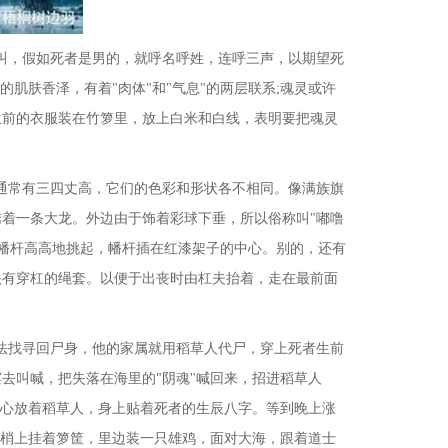
叫，假如死者是男的，就呼名呼姓，连呼三声，以期望死
的肌肤香泽，有着"肉体"和"气息"的两层联系;魂灵或许
生前的衣服装在竹箩里，放上白米和白线，表明要把魂灵
通常有三四丈高，它们的色彩和形状各不相同。像满族旗
绣着一条大龙。外边由于饰着彩球下垂，所以俗称叫"嘟噜
幡杆高高地挑起，幡杆插在红漆架子的中心。别的，还有
头有穿杠的绳套。以便于出丧时由杠夫抬着，走在最前面
法找寻回尸身，他的家属就用稻草人代尸，穿上死者生前
去叫喊，把失落在海里的"阴魂"喊回来，招进稻草人
中心放着稻草人，身上贴着死者的生辰八字。等到晚上涨
顶梢上挂着箩筐，里边装一只雄鸡，面对大海，跟着道士