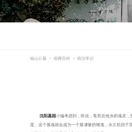
福山公墓
>
殡葬百科
>
殡仪常识
沈阳墓园
小编考虑到，听说，客死在他乡的魂灵，
度。这个孤魂就会成为一个最凄惨的饿鬼，永久轮回于