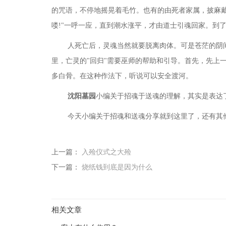
的咒语，不停地摇晃着毛竹。也有的由死者家属，披麻戴
喽!"一呼一应，直到潮水涨平，才由道士引魂回家。到
人死亡后，灵魂当然就要脱离肉体。可是苍茫的阴
里，亡灵的"回归"需要巫师的帮助和引导。首先，先上
多白骨。在这种作法下，听说可以安全渡河。
沈阳墓园
小编关于招魂于送魂的理解，其实是表达
今天小编关于招魂和送魂分享就到这里了，还有其
上一篇：
入殓仪式之大殓
下一篇：
烧纸钱到底是因为什么
相关文章