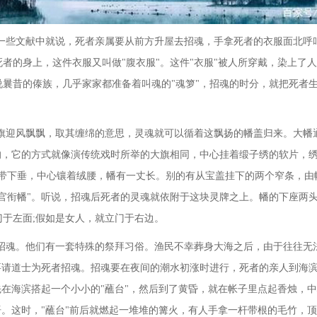
一些文献中就说，死者亲属要从前方升屋去招魂，手拿死者的衣服面北呼
死者的身上，这件衣服又叫做
"腹衣服"。这件"衣服"被人所穿戴，染上了人
曩昔的傣族，几乎家家都准备着叫魂的"魂箩"，招魂的时分，就把死者
旗迎风飘飘，取其缠绵的意思，灵魂就可以循着这飘扬的幡盖归来。大幡
定的，它的方式就像演传统戏时所举的大旗相同，中心挂着缎子绣的软片，
飘带下垂，中心镶着绒腰，幡有一丈长。别的有从宝盖挂下的两个窄条，由
官衔幡"。听说，招魂后死者的灵魂就依附于这块灵牌之上。幡的下座两
于左面;假如是女人，就立门于右边。
招魂。他们有一套特殊的祭拜习俗。渔民不幸葬身大海之后，由于往往无
要请道士为死者招魂。招魂要在夜间的潮水初涨时进行，死者的亲人到海滨
先在海滨搭起一个小小的"蘸台"，然后到了黄昏，就在帐子里点起香烛，
语。这时，"蘸台"前后就燃起一堆堆的篝火，有人手拿一杆带根的毛竹，