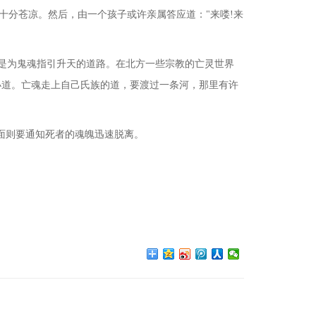
十分苍凉。然后，由一个孩子或许亲属答应道："来喽!来
"就是为鬼魂指引升天的道路。在北方一些宗教的亡灵世界
小道。亡魂走上自己氏族的道，要渡过一条河，那里有许
面则要通知死者的魂魄迅速脱离。