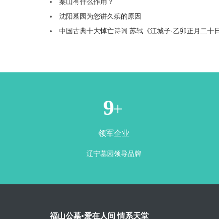
案山有什么作用？
沈阳墓园为您讲久殡的原因
中国古典十大悼亡诗词 苏轼《江城子·乙卯正月二十
1
+
领军企业
辽宁墓园领导品牌
福山公墓•爱在人间 情系天堂