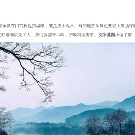
丧家就在门前树起招魂幡，或是挂上魂帛。有的地方亲属还要登上屋顶呼
就知道哪家死了人，我们就都来吊唁，帮助料理丧事。
沈阳墓园
小编了解