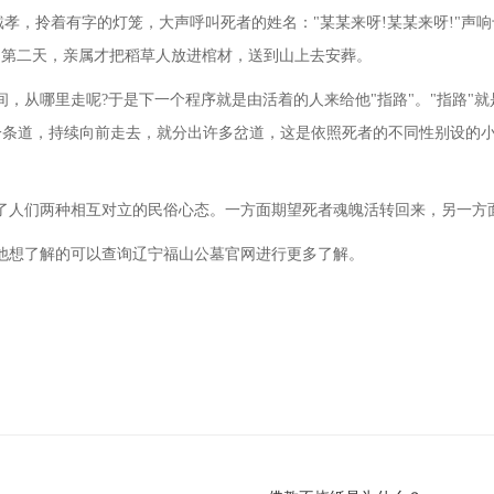
孝，拎着有字的灯笼，大声呼叫死者的姓名："某某来呀!某某来呀!"声响
了第二天，亲属才把稻草人放进棺材，送到山上去安葬。
间，从哪里走呢
?于是下一个程序就是由活着的人来给他"指路"。"指路
一条道，持续向前走去，就分出许多岔道，这是依照死者的不同性别设的
了人们两种相互对立的民俗心态。一方面期望死者魂魄活转回来，另一方
他想了解的可以查询辽宁福山公墓官网进行更多了解。