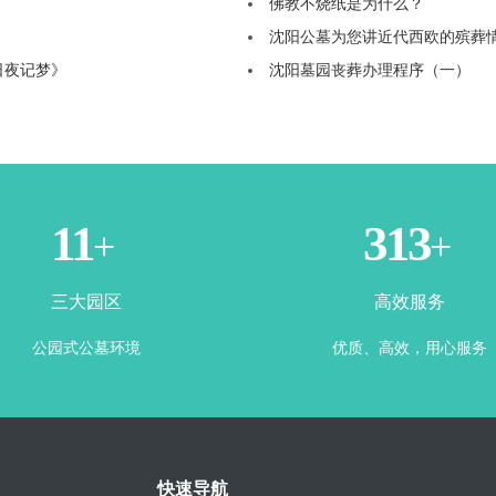
佛教不烧纸是为什么？
沈阳公墓为您讲近代西欧的殡葬
日夜记梦》
沈阳墓园丧葬办理程序（一）
3
365
+
+
三大园区
高效服务
公园式公墓环境
优质、高效，用心服务
快速导航