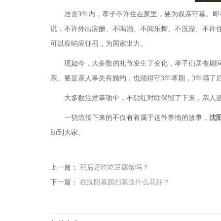
居丧
3年内，孝子不许住在家里，要为双亲守墓。
说：不许外出应酬、不喝酒、不闻乐舞、不洗澡、不许
可以应响应征召，为国家出力。
现如今，大多数的礼节发生了变化，孝子们居丧期
亲。要是亲人事先有婚约，也须得守3年孝期，3年满了
大多数注意事项中，不贴红对联保留了下来，亲人
一切流传下来的不仅有着属于这件事情的故事，
沈
助到大家。
上一篇：
死后还吃吃豆腐饭吗？
下一篇：
在沈阳墓园扫墓送什么花好？