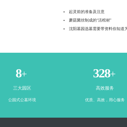
起灵前的准备及注意
蘑菇菌丝制成的“活棺材”
沈阳墓园选墓需要带资料你知道
3
365
+
+
三大园区
高效服务
公园式公墓环境
优质、高效，用心服务