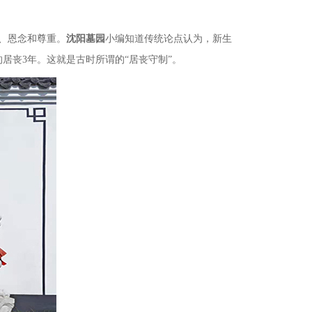
、恩念和尊重。
沈阳墓园
小编知道传统论点认为，新生
居丧3年。这就是古时所谓的“居丧守制”。