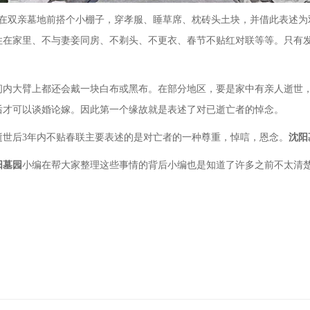
即在双亲墓地前搭个小棚子，穿孝服、睡草席、枕砖头土块，并借此表述为
住在家里、不与妻妾同房、不剃头、不更衣、春节不贴红对联等等。只有
间内大臂上都还会戴一块白布或黑布。在部分地区，要是家中有亲人逝世
后才可以谈婚论嫁。因此第一个缘故就是表述了对已逝亡者的悼念。
逝世后
3年内不贴春联主要表述的是对亡者的一种尊重，悼唁，恩念。
沈阳
阳墓园
小编在帮大家整理这些事情的背后小编也是知道了许多之前不太清