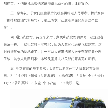
加痛苦。和他说说话帮他缓解那份无助和恐惧，让他安心。
三
穿寿衣。子女们抓住最后的机会再给老人尽尽孝。擦拭身体
（擦掉那些浊气和晦气），换上寿衣（让逝者体面的离开这个世
界）。
四
通知殡仪馆。待灵车来后，家属和殡仪馆的师傅一起送逝者
最后一程。（抬担架时不能喊沉，因为人越沉代表福气就越重。这
时候嫌沉你的福就跑了。）一至两人跟车把老人送至殡仪馆并办理
手续，其余人则回到家中布设灵堂并去相关部门开具死亡证明。
五
灵堂布置的基本要求：
1.
灵堂从逝者死亡之日算起布设三
日。
2. 12
寸或以上遗像；
3.
果盘
4
碟；
4.
糕点
3
碟；
5.
香炉
1
个；
6.
蜡烛
1
对；
7.
香和冥钱；
8.
灰盆
1
个（砂盆）；
9.
挽联一副。