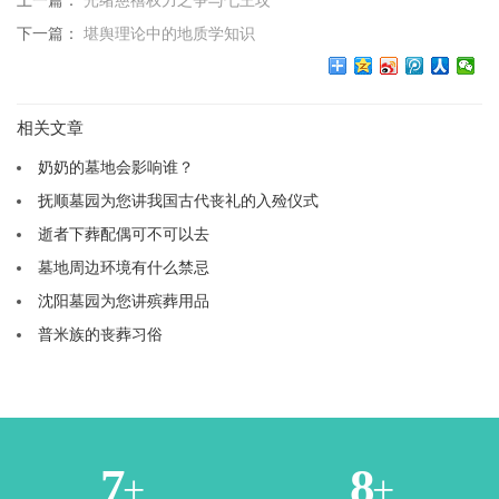
上一篇：
光绪慈禧权力之争与七王坟
下一篇：
堪舆理论中的地质学知识
相关文章
奶奶的墓地会影响谁？
抚顺墓园为您讲我国古代丧礼的入殓仪式
逝者下葬配偶可不可以去
墓地周边环境有什么禁忌
沈阳墓园为您讲殡葬用品
普米族的丧葬习俗
1
3
+
+