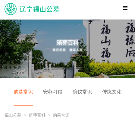
购墓常识
安葬习俗
殡仪常识
传统文化
福山公墓
>
殡葬百科
>
购墓常识