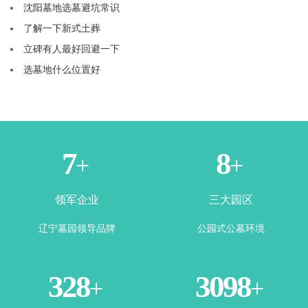
沈阳墓地选墓避坑常识
了解一下新式土葬
立碑有人最好回避一下
选墓地什么位置好
3
5
+
+
领军企业
三大园区
辽宁墓园领导品牌
公园式公墓环境
355
3385
+
+