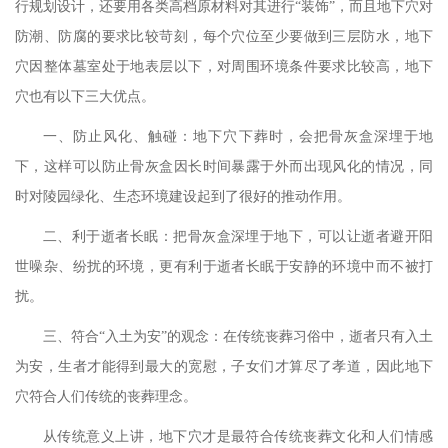
行规划设计，还要用各类高档原材料对其进行“装饰”，而且地下穴对
防潮、防腐的要求比较苛刻，每个穴位至少要做到三层防水，地下
穴因整体墓室处于地表层以下，对周围环境条件要求比较高，地下
穴也有以下三大优点。
一、防止风化、触碰：地下穴下葬时，会把骨灰盒深埋于地
下，这样可以防止骨灰盒因长时间暴露于外而出现风化的情况，同
时对陵园绿化、生态环境建设起到了很好的推动作用。
二、利于逝者长眠：把骨灰盒深埋于地下，可以让逝者避开阳
世噪杂、纷扰的环境，更有利于逝者长眠于安静的环境中而不被打
扰。
三、符合
“入土为安”的观念：在传统丧葬习俗中，逝者只有入土
为安，生者才能得到最大的宽慰，子女们才算尽了孝道，因此地下
穴符合人们传统的丧葬理念。
从传统意义上讲，地下穴才是最符合传统丧葬文化和人们情感