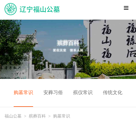
购墓常识
安葬习俗
殡仪常识
传统文化
福山公墓
>
殡葬百科
>
购墓常识