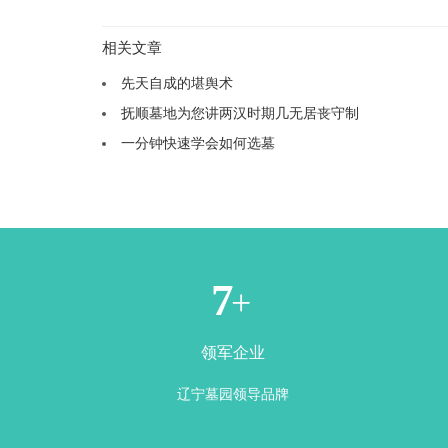
相关文章
先天自成的堪舆术
抚顺墓地为您讲两汉时期几无居丧守制
一分钟快速学会如何选墓
1
+
领军企业
辽宁墓园领导品牌