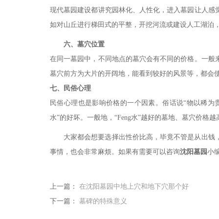
现代墓园建设都讲究园林化、人性化，进入墓园让人感
如对山丘进行梯田式的平整，开挖河流或建设人工湖泊
六、墓穴位置
在同一墓园中，不同地点的墓穴会有不同的价格。一般
墓穴前方为大片的开阔地，能看到较好的风景等，都会
七、民俗心理
民俗心理也是影响价格的一个因素。俗话说
“物以稀为
水
”的好坏。一般地，“
Feng
水
”越好的墓地、墓穴价格越
大家都会想要选择出性价比高，毕竟不管是从出钱
事情，也会非常麻烦。如果有需要可以咨询
沈阳墓园
小
上一篇：
在沈阳墓园中地上穴和地下穴那个好
下一篇：
墓碑的特殊意义