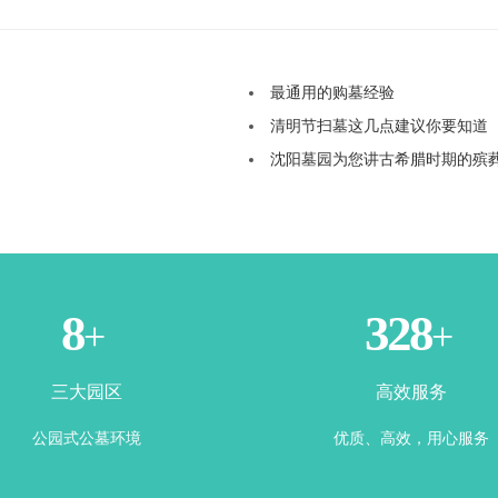
最通用的购墓经验
清明节扫墓这几点建议你要知道
沈阳墓园为您讲古希腊时期的殡
3
365
+
+
三大园区
高效服务
公园式公墓环境
优质、高效，用心服务