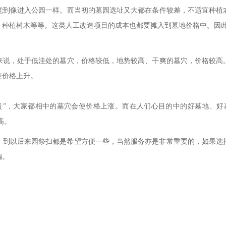
觉到像进入公园一样。而当初的墓园选址又大都在条件较差，不适宜种植
，种植树木等等。这类人工改造项目的成本也都要摊入到墓地价格中。因
来说，处于低洼处的墓穴，价格较低，地势较高、干爽的墓穴，价格较高
使价格上升。
贵”，大家都相中的墓穴会使价格上涨。而在人们心目的中的好墓地、好
高。
，到以后来园祭扫都是希望方便一些，当然服务亦是非常重要的，如果选
编。