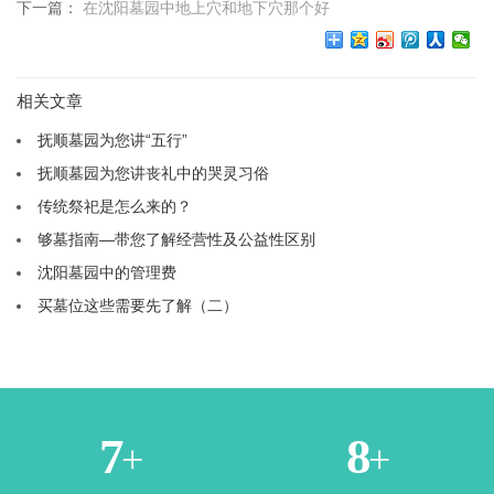
下一篇：
在沈阳墓园中地上穴和地下穴那个好
相关文章
抚顺墓园为您讲“五行”
抚顺墓园为您讲丧礼中的哭灵习俗
传统祭祀是怎么来的？
够墓指南—带您了解经营性及公益性区别
沈阳墓园中的管理费
买墓位这些需要先了解（二）
2
4
+
+