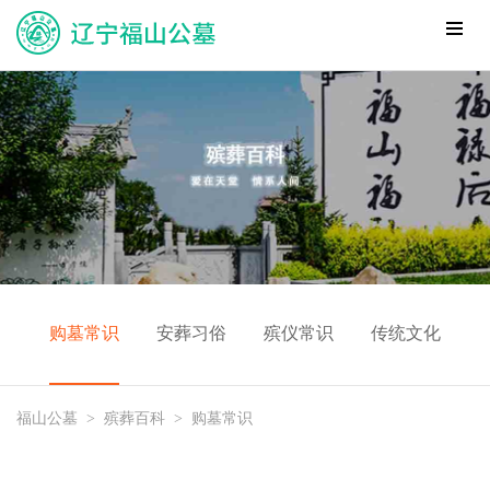
购墓常识
安葬习俗
殡仪常识
传统文化
福山公墓
>
殡葬百科
>
购墓常识