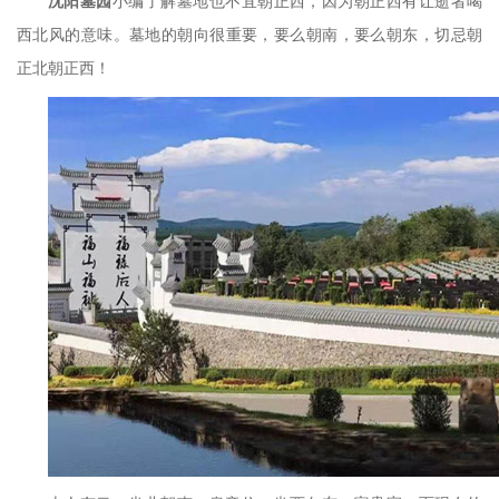
沈阳墓园
小编了解
墓地
也不宜朝
正
西，因为朝
正
西有让逝者喝
西北风的意味。墓地的朝向很重要，要么朝南，要么朝东，切忌朝
正
北朝
正
西！