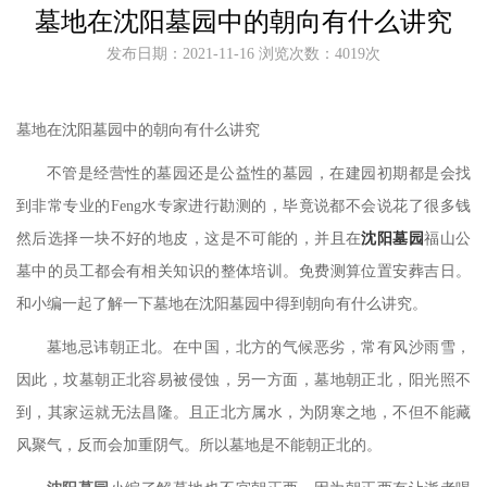
墓地在沈阳墓园中的朝向有什么讲究
发布日期：2021-11-16 浏览次数：4019次
墓地在沈阳墓园中的朝向有什么讲究
不管是经营性的墓园还是公益性的墓园，在建园初期都是会找
到非常专业的Feng水专家进行勘测的，毕竟说都不会说花了很多钱
然后选择一块不好的地皮，这是不可能的，并且在
沈阳墓园
福山公
墓中的员工都会有相关知识的整体培训。免费测算位置安葬吉日。
和小编一起了解一下墓地在沈阳墓园中得到朝向有什么讲究。
墓地忌讳朝
正
北。在中国，北方的气候恶劣，常有风沙雨雪，
因此，坟墓朝
正
北容易被侵蚀，另一方面，墓地朝
正
北，阳光照不
到，其家运就无法昌隆。且
正
北方属水，为阴寒之地，不但不能藏
风聚气，反而会加重阴气。所以墓地是不能朝
正
北的。