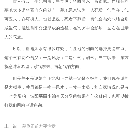
古人有云：坐北朝南，皇帝位；坐西向东，富贵家。而现在的
墓地大多是坐西向东的朝向，墓地风水认为：人死后，气尚存，气
可应人，亦可扰人。也就是说，死者下葬后，真气会与穴气结合形
成生气，通过阴阳交流形成的途径，在冥冥中会影响，左右在世亲
人的气运。
所以，墓地风水有很多讲究，而墓地的朝向的选择更是重点。
这个气有两个含义：一是风势；二是生气，朝气。自古以来，东方
就意味着希望，紫气东来、有朝气的方向。
但是并不是说朝向正北和正西就一定是不好的，我们现在说的
是大概率，并且都是一物一风水，一物一太极，和自家情况也是有
一些关系的，
沈阳墓园
小编今天分享的如果有什么疑问，也可以拨
打我们网站电话咨询。
上一篇：
墓位正前方要注意