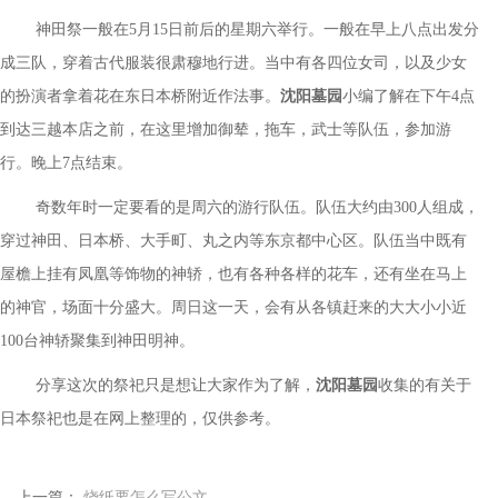
神田祭一般在
5月15日前后的星期六举行。一般在早上八点出发分
成三队，穿着古代服装很肃穆地行进。当中有各四位女司，以及少女
的扮演者拿着花在东日本桥附近作法事。
沈阳墓园
小编了解在下午
4点
到达三越本店之前，在这里增加御辇，拖车，武士等队伍，参加游
行。晚上7点结束。
奇数年时一定要看的是周六的游行队伍。队伍大约由
300人组成，
穿过神田、日本桥、大手町、丸之内等东京都中心区。队伍当中既有
屋檐上挂有凤凰等饰物的神轿，也有各种各样的花车，还有坐在马上
的神官，场面十分盛大。周日这一天，会有从各镇赶来的大大小小近
100台神轿聚集到神田明神。
分享这次的祭祀只是想让大家作为了解，
沈阳墓园
收集的有关于
日本祭祀也是在网上整理的，仅供参考。
上一篇：
烧纸要怎么写公文