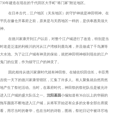
730年建造在现在的千代田区大手町“将门冢”附近地区。
在日本古代，江户地区（关东地区）的守护神就是神田明神。在
平氏在镰仓开幕府之前，原来是与关西地区一样的，是供奉惠美须大
神。
在德川家康开到江户以后，对整个江户城进行了改造，特别是当
时老是泛滥的利根川的河从江户湾移到鹿岛滩，并且做成了千鸟渊等
大水池。为了让江户城有神灵的保佑，就把神田明神移到现在的江户
鬼门的位置，作为镇守江户的神灵了。
因此相传从德川家康时代就有神田祭。在辅佐织田信长，丰臣秀
吉统一天下的德川家康管辖区，汇集了许多人。有人聚集就自然而然
地产生了祭祀活动。当时，在幕府时代，神田祭的祭祀队伍是被允许
进入江户城的盛大队伍之一。
沈阳墓园
小编知道有
36台以上的华丽的
拖车颜面不断地进入江户城，从将军开始还有众多的女眷全部出席观
看，用尽当时的奢华，也在当时的诗歌，图画，祭祀日记中被详尽地