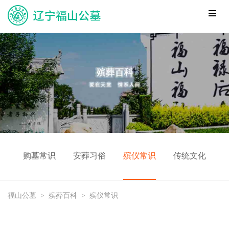
购墓常识
安葬习俗
殡仪常识
传统文化
福山公墓
>
殡葬百科
>
殡仪常识