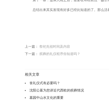
第十一条：遗体入殓之后，需要在寿棺前点一盏长
总结出来其实发现有好多已经比知道的了。那么活
上一篇：
祭祀先祖时间及内容
下一篇：
殡葬的礼仪程序你知道吗？
相关文章
丧礼仪式有必要吗？
沈阳公墓为您讲近代西欧的殡葬情况
墓园中山水文化的重要