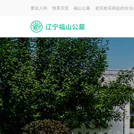
爱在人间 情系天堂 福山公墓 老百姓买得起的合法