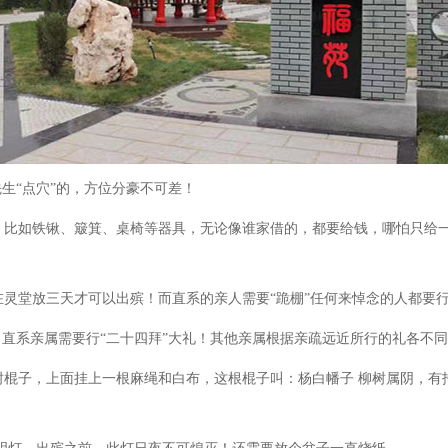
生“点穴”的，方位分豪不可差！
，比如铁锹、簸箕、桌椅等器具，无论像谁家借的，都要给钱，哪怕只给
在灵堂放三天才可以出殡！而直系的亲人需要
“跪棚”任何来悼念的人都要
，直系亲属需要行“二十四拜”大礼！其他亲属根据亲疏远近所行的礼各不
树棍子，上面挂上一根麻绳和白布，这根棍子叫：杨白幡子
柳树属阴，有