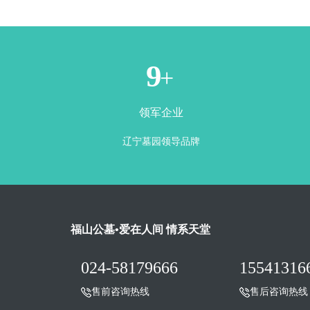
1
+
领军企业
辽宁墓园领导品牌
福山公墓•爱在人间 情系天堂
024-58179666
15541316
售前咨询热线
售后咨询热线