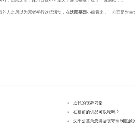
明灯，出殡之前，此灯日夜不可熄灭！还需要放个盆子一直烧纸……
着的人之所以为死者举行这些活动，在
沈阳墓园
小编看来，一方面是对生
近代的丧葬习俗
在墓前的供品可以吃吗？
沈阳公墓为您讲居丧守制制度起