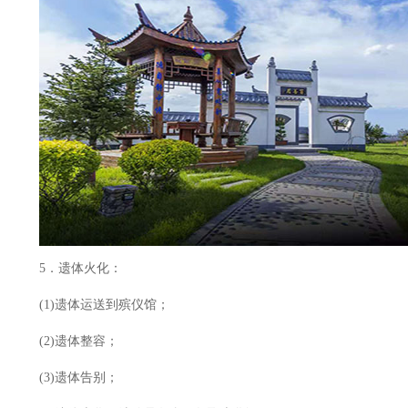
5．遗体火化：
(1)遗体运送到殡仪馆；
(2)遗体整容；
(3)遗体告别；