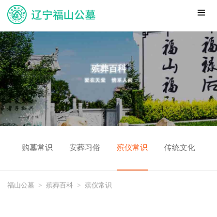
购墓常识
安葬习俗
殡仪常识
传统文化
福山公墓
>
殡葬百科
>
殡仪常识