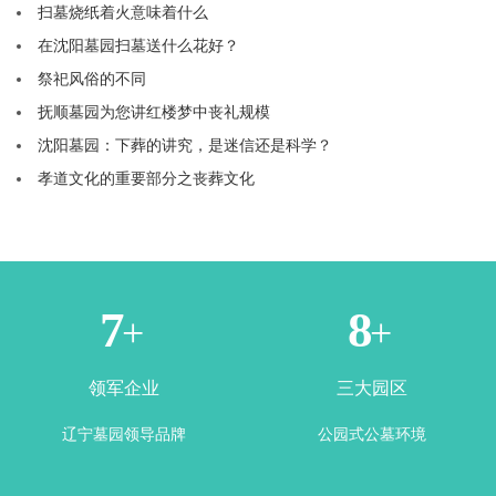
扫墓烧纸着火意味着什么
在沈阳墓园扫墓送什么花好？
祭祀风俗的不同
抚顺墓园为您讲红楼梦中丧礼规模
沈阳墓园：下葬的讲究，是迷信还是科学？
孝道文化的重要部分之丧葬文化
1
3
+
+
领军企业
三大园区
辽宁墓园领导品牌
公园式公墓环境