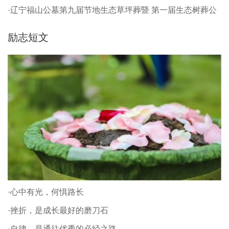
·辽宁福山公墓第九届节地生态草坪葬暨 第一届生态树葬公
祭仪式
励志短文
·心中有光，何惧路长
·挫折，是成长最好的磨刀石
·自律，是通往优秀的必经之路