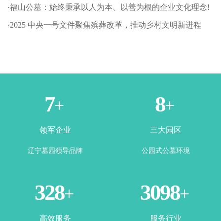
·福山公墓：始终秉承以人为本、以善为根的企业文化理念!
·2025 中央一号文件聚焦殡葬改革，推动乡村文明新进程
1
3
+
+
领军企业
三大园区
辽宁墓园领导品牌
公园式公墓环境
365
3500
+
+
高效服务
服务行业