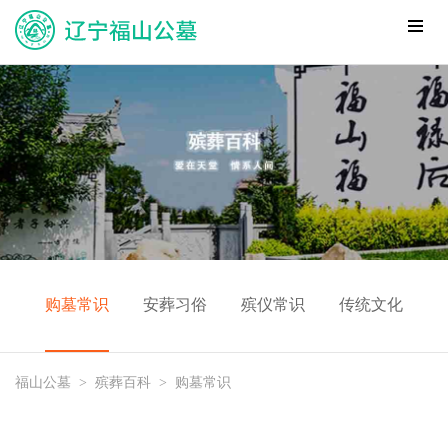
购墓常识
安葬习俗
殡仪常识
传统文化
福山公墓
>
殡葬百科
>
购墓常识