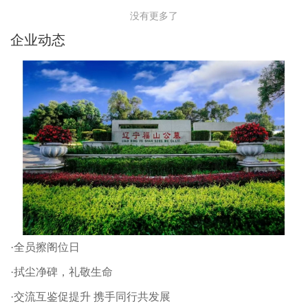
没有更多了
企业动态
·全员擦阁位日
·拭尘净碑，礼敬生命
·交流互鉴促提升 携手同行共发展