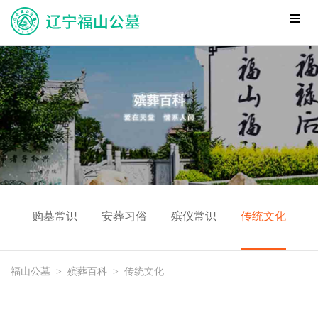
购墓常识
安葬习俗
殡仪常识
传统文化
福山公墓
>
殡葬百科
>
传统文化