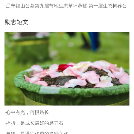
·辽宁福山公墓第九届节地生态草坪葬暨 第一届生态树葬公
祭仪式
励志短文
·心中有光，何惧路长
·挫折，是成长最好的磨刀石
·自律，是通往优秀的必经之路