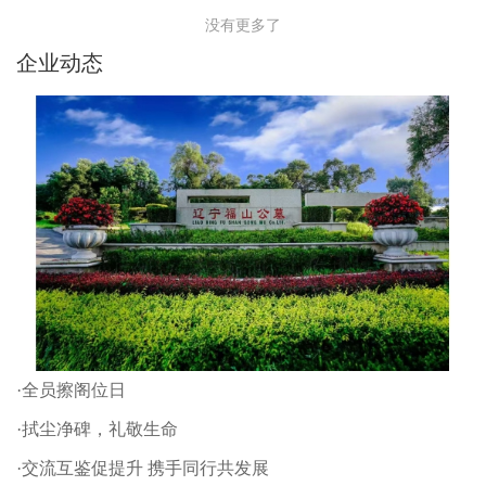
没有更多了
企业动态
·全员擦阁位日
·拭尘净碑，礼敬生命
·交流互鉴促提升 携手同行共发展