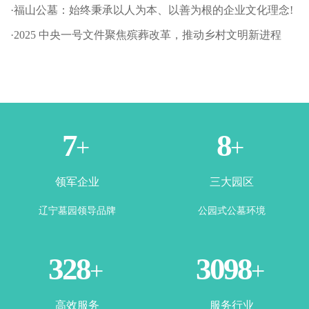
·福山公墓：始终秉承以人为本、以善为根的企业文化理念!
·2025 中央一号文件聚焦殡葬改革，推动乡村文明新进程
1
3
+
+
领军企业
三大园区
辽宁墓园领导品牌
公园式公墓环境
365
3500
+
+
高效服务
服务行业