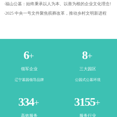
·福山公墓：始终秉承以人为本、以善为根的企业文化理念!
·2025 中央一号文件聚焦殡葬改革，推动乡村文明新进程
1
3
+
+
领军企业
三大园区
辽宁墓园领导品牌
公园式公墓环境
365
3500
+
+
高效服务
服务行业