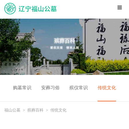
购墓常识
安葬习俗
殡仪常识
传统文化
福山公墓
>
殡葬百科
>
传统文化