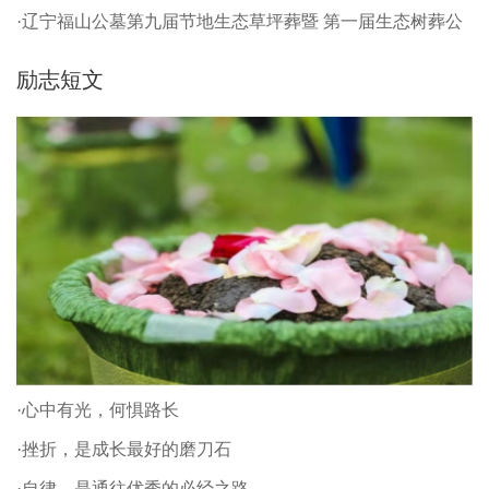
·辽宁福山公墓第九届节地生态草坪葬暨 第一届生态树葬公
祭仪式
励志短文
·心中有光，何惧路长
·挫折，是成长最好的磨刀石
·自律，是通往优秀的必经之路