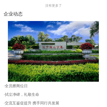
没有更多了
企业动态
·全员擦阁位日
·拭尘净碑，礼敬生命
·交流互鉴促提升 携手同行共发展