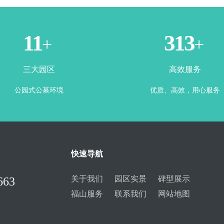
3
365
+
+
三大园区
高效服务
公园式公墓环境
优质、高效，用心服务
祥润居艺术碑1
祥润居艺术碑
快速导航
艺术碑
艺术碑
关于我们
园区实景
碑型展示
663
福山服务
联系我们
网站地图