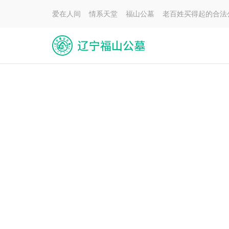
爱在人间 情系天堂 福山公墓 老百姓买得起的合法