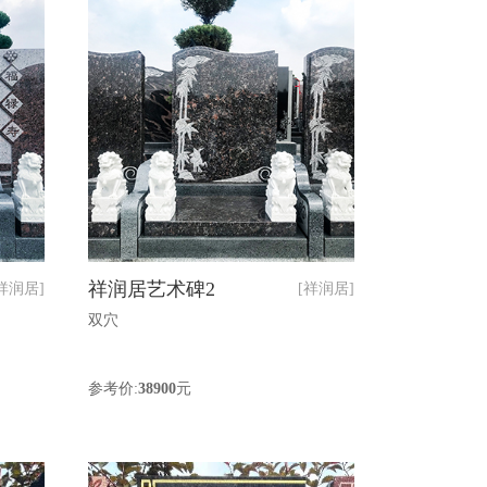
祥润居艺术碑2
祥润居]
[祥润居]
双穴
参考价:
38900
元