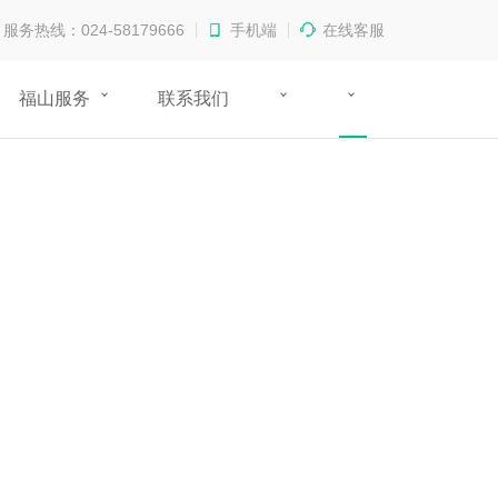
服务热线：024-58179666
手机端
在线客服
福山服务
联系我们