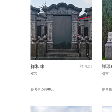
祥和碑
祥瑞
[祥润居]
双穴
双穴
参考价:
59900
元
参考价