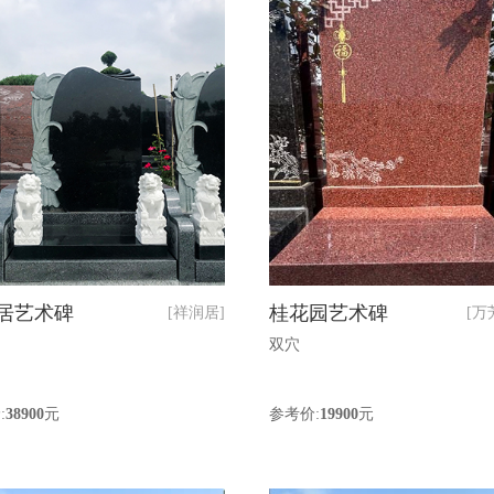
居艺术碑
桂花园艺术碑
[祥润居]
[万
双穴
:
38900
元
参考价:
19900
元