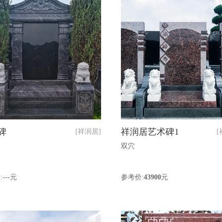
碑
祥润居艺术碑1
[祥润居]
[
双穴
:
---
元
参考价:
43900
元