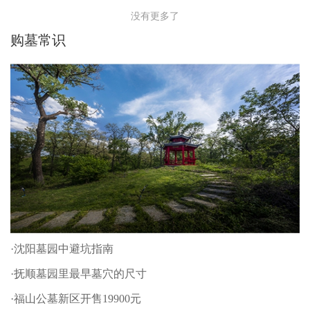
没有更多了
购墓常识
·沈阳墓园中避坑指南
·抚顺墓园里最早墓穴的尺寸
·福山公墓新区开售19900元