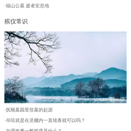
·福山公墓 逝者安息地
殡仪常识
·抚顺墓园里坟墓的起源
·吊唁就是在灵棚内一直续香就可以吗？
·办理丧事一般程序是什么？