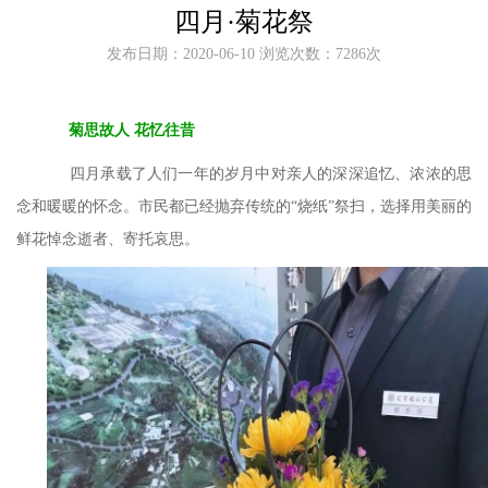
四月·菊花祭
发布日期：2020-06-10 浏览次数：7286次
菊思故人
花忆往昔
四月承载了人们一年的岁月中对亲人的深深追忆、浓浓的思
念和暖暖的怀念。市民都已经抛弃传统的
“烧纸”祭扫，选择用美丽的
鲜花悼念逝者、寄托哀思。