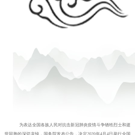
为表达全国各族人民对抗击新冠肺炎疫情斗争牺牲烈士和逝
世同胞的深切哀悼，国务院发布公告，决定2020年4月4日举行全国