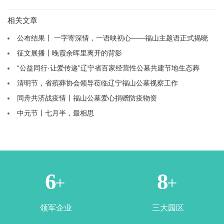
相关文章
公布结果丨 一字寄深情，一语映初心——福山主题语正式揭晓
征文展播丨晚霞余晖里离开的背影
“公益同行·让爱传递”辽宁省百家经营性公墓共建节地生态葬
清明节，省殡葬协会领导莅临辽宁福山公墓视察工作
同舟共济战疫情丨福山公墓爱心捐赠防疫物资
中元节丨七月半，最相思
1
3
+
+
领军企业
三大园区