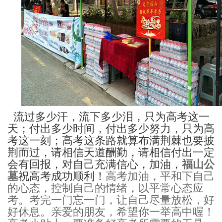
流过多少汗，流下多少泪，只为高考这一
天；付出多少时间，付出多少努力，只为高
考这一刻；高考这条路就算布满荆棘也要披
荆而过，请相信天道酬勤，请相信付出一定
会有回报，对自己充满信心，加油，
福山公
墓
祝高考成功顺利！
高考加油，平和下自己
的心态，控制自己的情绪，以平常心态应
考。考完一门忘一门，让自己尽量放松，好
好休息。亲爱的朋友，希望你一举高中喔！