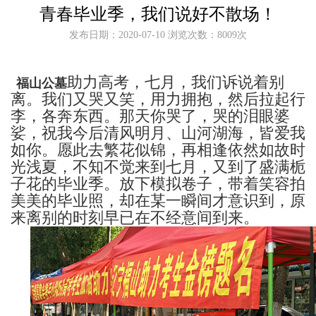
青春毕业季，我们说好不散场！
发布日期：2020-07-10 浏览次数：8009次
助力高考，
七月，我们诉说着别
福山公墓
离。我们又哭又笑，用力拥抱，然后拉起行
李，各奔东西。那天你哭了，哭的泪眼婆
娑，祝我今后清风明月、山河湖海，皆爱我
如你。愿此去繁花似锦，再相逢依然如故时
光浅夏，不知不觉来到七月，又到了盛满栀
子花的毕业季。放下模拟卷子，带着笑容拍
美美的毕业照，却在某一瞬间才意识到，原
来离别的时刻早已在不经意间到来。