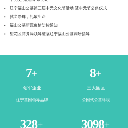
辽宁福山公墓第三届中元文化节活动 暨中元节公祭仪式
拭尘净碑，礼敬生命
福山公墓新冠疫情防控通知
望花区商务局领导莅临辽宁福山公墓调研指导
1
3
+
+
领军企业
三大园区
辽宁墓园领导品牌
公园式公墓环境
365
3500
+
+