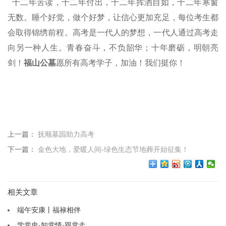
十二年苦读，十二年付出，十二年挥洒自如，十二年寒窗
无数。睡个好觉，做个好梦，让信心更加充足，每位考生都
会取得锦绣前程。高考是一代人的梦想，一代人通过高考走
向另一种人生。青春奋斗，不负韶华；十年磨砺，明朝亮
剑！
福山
公墓
愿所有高考学子，加油！我们挺你！
上一篇：
抚顺墓园助力高考
下一篇：
金色大地，爱暖人间-绿色生态节地葬开始征集！
相关文章
端午安康丨福禄相伴
学党史·知党情·跟党走