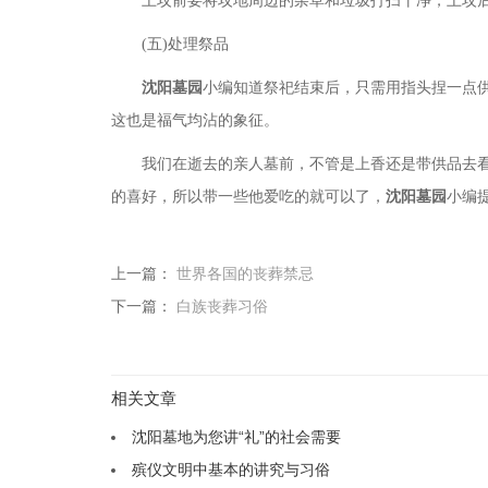
上坟前要将坟地周边的杂草和垃圾打扫干净，上坟
(五)处理祭品
沈阳墓园
小编知道祭祀结束后，只需用指头捏一点
这也是福气均沾的象征。
我们在逝去的亲人墓前，不管是上香还是带供品去
的喜好，所以带一些他爱吃的就可以了，
沈阳墓园
小编
上一篇：
世界各国的丧葬禁忌
下一篇：
白族丧葬习俗
相关文章
沈阳墓地为您讲“礼”的社会需要
殡仪文明中基本的讲究与习俗