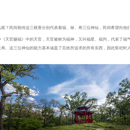
么呢？民间相传这三根香分别代表着福、禄、寿三位神仙，民间希望向他
中《天官赐福》中的天官，天官被称为福神，又叫福星、福判，代表了福
长寿。这三位神仙的能力基本涵盖了百姓所追求的所有东西，因此祭祀时