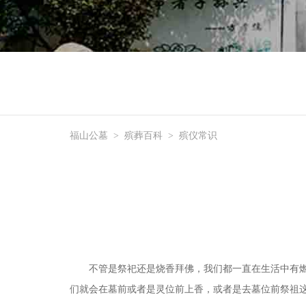
福山公墓
>
殡葬百科
>
殡仪常识
不管是祭祀还是烧香拜佛，我们都一直在生活中有
们就会在墓前或者是灵位前上香，或者是去墓位前祭祖