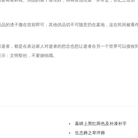
后要将装鲜花、供品的袋子整理好，再将其他垃圾一并带走，切记上坟后
供品的渣子撒在坟前即可，其他供品切不可随意扔在墓地，这在民间被看
看逝者，都是在表达家人对逝者的想念也想让逝者在另一个世界可以接收
提示：文明祭祀，不要烧纸哦。
墓碑上黑红两色及补漆补字
生态葬之草坪葬