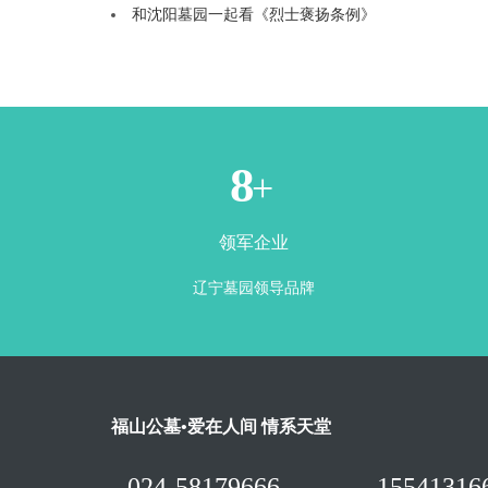
和沈阳墓园一起看《烈士褒扬条例》
1
+
领军企业
辽宁墓园领导品牌
福山公墓•爱在人间 情系天堂
024-58179666
15541316