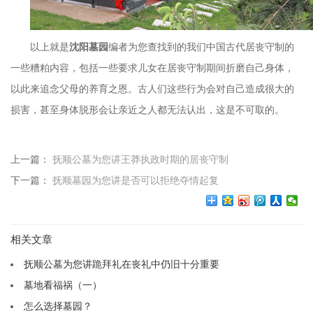
以上就是
沈阳墓园
编者为您查找到的我们中国古代居丧守制的
一些糟粕内容，包括一些要求儿女在居丧守制期间折磨自己身体，
以此来追念父母的养育之恩。古人们这些行为会对自己造成很大的
损害，甚至身体脱形会让亲近之人都无法认出，这是不可取的。
上一篇：
抚顺公墓为您讲王莽执政时期的居丧守制
下一篇：
抚顺墓园为您讲是否可以拒绝夺情起复
相关文章
抚顺公墓为您讲跪拜礼在丧礼中仍旧十分重要
墓地看福祸（一）
怎么选择墓园？