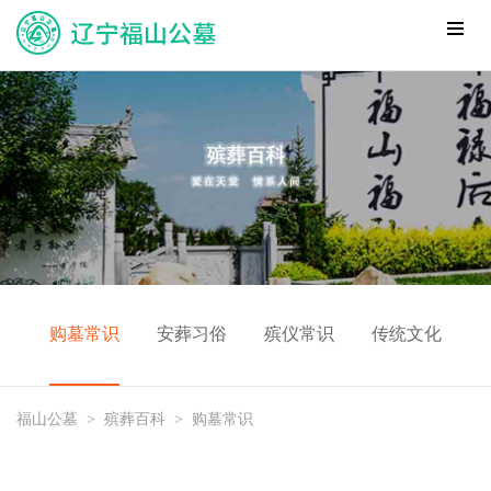
购墓常识
安葬习俗
殡仪常识
传统文化
福山公墓
>
殡葬百科
>
购墓常识