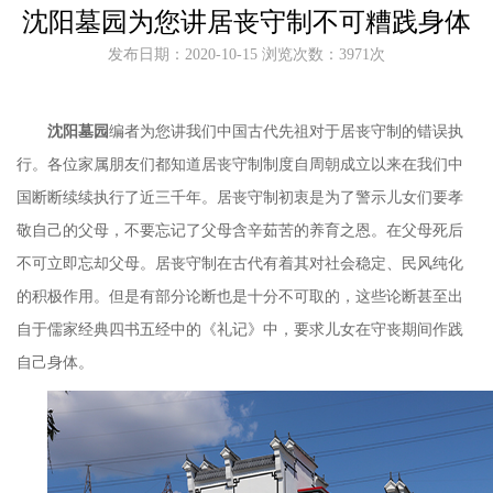
沈阳墓园为您讲居丧守制不可糟践身体
发布日期：2020-10-15 浏览次数：3971次
沈阳墓园
编者为您讲我们中国古代先祖对于居丧守制的错误执
行。各位家属朋友们都知道居丧守制制度自周朝成立以来在我们中
国断断续续执行了近三千年。居丧守制初衷是为了警示儿女们要孝
敬自己的父母，不要忘记了父母含辛茹苦的养育之恩。在父母死后
不可立即忘却父母。居丧守制在古代有着其对社会稳定、民风纯化
的积极作用。但是有部分论断也是十分不可取的，这些论断甚至出
自于儒家经典四书五经中的《礼记》中，要求儿女在守丧期间作践
自己身体。