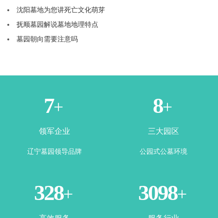
沈阳墓地为您讲死亡文化萌芽
抚顺墓园解说墓地地理特点
墓园朝向需要注意吗
2
4
+
+
领军企业
三大园区
辽宁墓园领导品牌
公园式公墓环境
360
3443
+
+