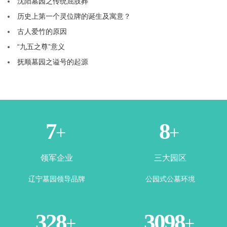
沈阳墓园之传统屈肢葬
历史上第一个灵位牌的诞生及寓意？
古人爱竹的原因
“九五之尊”意义
抚顺墓园之谥号的起源
1
3
+
+
领军企业
三大园区
辽宁墓园领导品牌
公园式公墓环境
365
3500
+
+