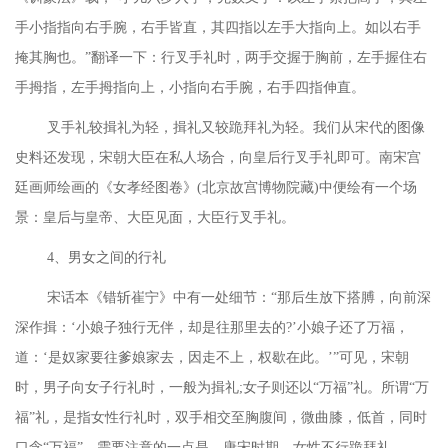
手小指指向右手腕，右手皆直，其四指以左手大指向上。如以右手
掩其胸也。”翻译一下：行叉手礼时，两手交握于胸前，左手握住右
手拇指，左手拇指向上，小指向右手腕，右手四指伸直。
叉手礼较揖礼为轻，揖礼又较跪拜礼为轻。我们从宋代的图像
史料还发现，宋朝大臣在私人场合，向皇后行叉手礼即可。南宋宫
廷画师绘画的《女孝经图卷》
(北京故宫博物院藏)中便绘有一个场
景：皇后与皇帝、大臣见面，大臣行叉手礼。
4、男女之间的行礼
宋话本《错斩崔宁》中有一处细节：
“那后生放下搭膊，向前深
深作揖：‘小娘子独行无伴，却是往那里去的?’小娘子还了万福，
道：‘是奴家要往爹娘家去，因走不上，权歇在此。’”可见，宋朝
时，男子向女子行礼时，一般为揖礼;女子则还以“万福”礼。所谓“万
福”礼，是指女性行礼时，双手相交至胸腹间，微曲膝，低首，同时
口念“万福”。需要注意的一点是，唐宋时期，女性不行跪拜礼。