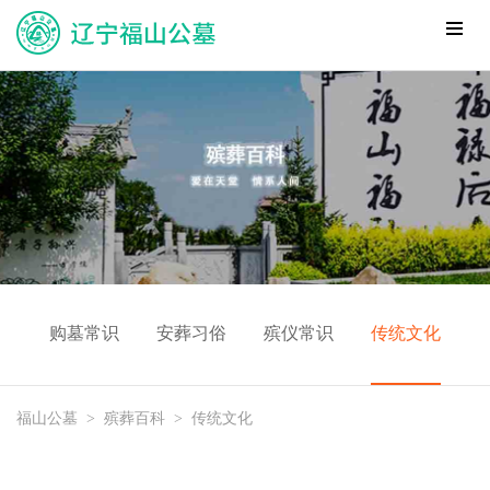
购墓常识
安葬习俗
殡仪常识
传统文化
福山公墓
>
殡葬百科
>
传统文化