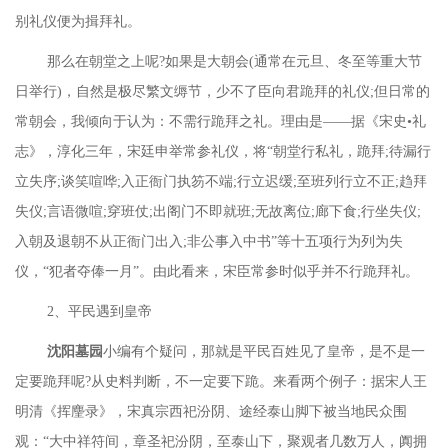
别礼仪便为揖拜礼。
那么在朝堂之上呢
?如果是大朝会(通常在元旦、冬至等重大节
日举行)，自然是极尽繁文缛节，少不了臣向君跪拜的礼仪;但日常的
常朝会，我倾向于认为：不需行跪拜之礼。理由是——据《宋史•礼
志》，淳化三年，宋廷申举常参礼仪，将“朝堂行私礼，跪拜;待漏行
立失序;谈笑喧哗;入正衙门执笏不端;行立迟缓;至班列行立不正;趋拜
失仪;言语微喧;穿班仗;出阁门不即就班;无故离位;廊下食;行坐失仪;
入朝及退朝不从正衙门出入;非公事入中书”等十五项行为列为失
仪，“犯者夺俸一月”。由此看来，宋臣常参时似乎并不行跪拜礼。
2、平民遇到皇帝
沈阳墓园
小编有个疑问，那就是平民百姓见了皇帝，是不是一
定要跪拜呢
?从史料判断，不一定要下跪。来看两个例子：据宋人王
明清《挥麈录》，宋真宗西祀汾阴、途经泰山脚下被当地民众围
观：“大中祥符间，章圣祀汾阴，至泰山下，聚观者几数万人，阗拥