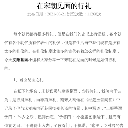
在宋朝见面的行礼
发布日期：2021-05-21 浏览次数：11268次
每个朝代都有很多行礼，但是在我们的史书上有记载，各个朝
代有各个朝代所有代表性的礼仪，但是在生活当中我们现在是没有
太多的礼仪的。在礼仪制度比较多的古代有着怎么样的礼仪制度，
今天
沈阳墓园
小编和大家分享一下宋朝在见面的时候是如何行礼
的。
1、君臣见面之礼
在私下的场合，宋朝官员与皇帝见面，当行何礼，我倾向于认
为，是行揖拜礼，而非跪拜礼。南宋人胡铨在《经筵玉音问答》中
记录了他与宋孝宗内廷花园彻夜长谈的情景，其中写道：
“上握手谓
予曰：‘昨夕之乐，愿卿勿忘。’予答曰：‘小臣当图报陛下，且尚有
侍宴之日。’于是侍上入内，至候春门，予揖退。”这里，臣对君的告