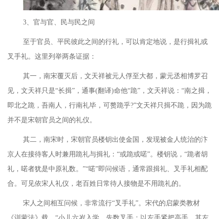
3、官与官、民与民之间
至于官员、平民彼此之间的行礼，可以肯定地说，是行揖礼或
叉手礼。这里列举两条证据：
其一，南宋覆灭后，文天祥被元人俘至大都，蒙元丞相博罗召
见，文天祥只是
“长揖”，通事(翻译)命他“跪”，文天祥说：“南之揖，
即北之跪，吾南人，行南礼毕，可赘跪乎?”文天祥只揖不跪，因为跪
并不是宋朝官员之间的礼仪。
其二，南宋时，宋朝官员楼钥出使金国，发现被金人统治的汴
京人在接待客人时兼用跪礼与揖礼：
“或跪或喏”。楼钥说，“跪者胡
礼，喏者犹是中原礼数。”“喏”即问候语，通常跟揖礼、叉手礼相配
合。可见依宋人礼仪，老百姓日常待人接物是不用跪礼的。
宋人之间相互问候，非常流行
“叉手礼”。宋代的启蒙类教材
《训蒙法》载，“小儿六岁入学，先数叉手：以左手紧把高手，其左