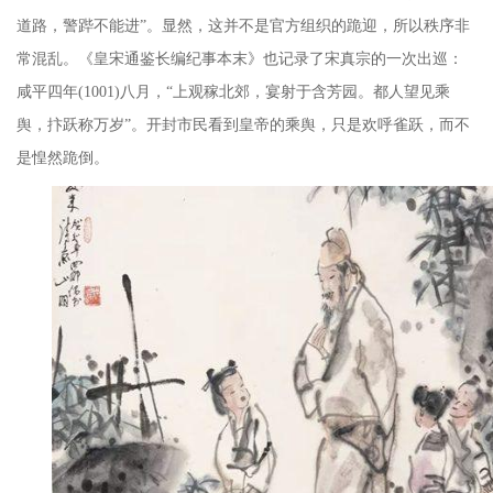
道路，警跸不能进”。显然，这并不是官方组织的跪迎，所以秩序非
常混乱。《皇宋通鉴长编纪事本末》也记录了宋真宗的一次出巡：
咸平四年(1001)八月，“上观稼北郊，宴射于含芳园。都人望见乘
舆，抃跃称万岁”。开封市民看到皇帝的乘舆，只是欢呼雀跃，而不
是惶然跪倒。