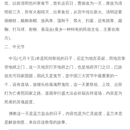
坟。以前清明也叫寒食节，曾长达百日，曹操改为一天，唐改为清
明前三天，所有火都得灭，出寒食后，从宫中传出新火。清明还要
插柳枝，戴柳条帽、放风筝、荡秋千、禁火、扫墓，还有踏青、蹴
鞠、打马球、射柳、蚕花会(蚕乡一种特有的民俗文化，主要在南
方)。
二、中元节
中元
(七月十五)本是民间祭祖的日子，后定为地宫圣诞，而地宫掌
管地狱之门，这一天地宫打开地府之门，也是地府开门之日，已故
祖先可回家团圆，因此又是鬼节，是中国三大冥节中最重要的一
个，设有道场，放馒头给孤魂野鬼吃，这一天要祭祖、上坟、点荷
灯为亡者照回家之路。道观举行盛大法会祈福吉祥道场，内容是为
死者的灵魂超度。
佛教这一天是盂兰盆会的日子，内容也是为亡灵超度，盂兰本意
是解放倒悬，来自目连救母的故事。