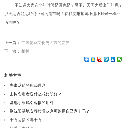
不知道大家在小的时候是否也是父母不让天黑之后出门的呢？
那天是否就是我们中国的鬼节吗？有和
沈阳墓园
小编小时候一样经
历的吗？
上一篇：
中国丧葬文化与西方的差异
下一篇：
柏树
相关文章
丧事从简的殡葬理念
去悼念逝者送什么花比较好？
墓地小编说引魂幡的用处
到沈阳墓地安葬拉骨灰盒可以用自己家车吗？
十方是指的哪十方