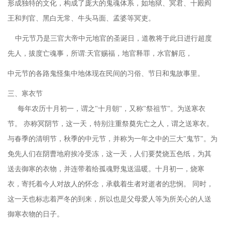
形成独特的文化，构成了庞大的鬼魂体系，如地狱、冥君、十殿阎
王和判官、黑白无常、牛头马面、孟婆等冥吏。
中元节乃是三官大帝中元地官的圣诞日，道教将于此日进行超度
先人，拔度亡魂事，所谓
:天官赐福，地官释罪，水官解厄，
中元节的各路鬼怪集中地体现在民间的习俗、节日和鬼故事里。
三、
寒衣节
每年农历十月初一，谓之"十月朝"，又称"祭祖节"。为送寒衣
节。 亦称冥阴节，这一天，特别注重祭奠先亡之人，谓之送寒衣。
与春季的清明节，秋季的中元节，并称为一年之中的三大"鬼节"。为
免先人们在阴曹地府挨冷受冻，这一天，人们要焚烧五色纸，为其
送去御寒的衣物，并连带着给孤魂野鬼送温暖。十月初一，烧寒
衣，寄托着今人对故人的怀念，承载着生者对逝者的悲悯。 同时，
这一天也标志着严冬的到来，所以也是父母爱人等为所关心的人送
御寒衣物的日子。