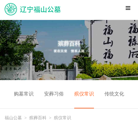
购墓常识
安葬习俗
殡仪常识
传统文化
福山公墓
>
殡葬百科
>
殡仪常识