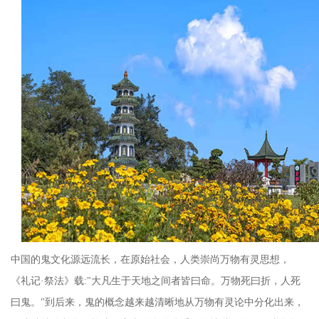
中国的鬼文化源远流长，在原始社会，人类崇尚万物有灵思想，
《礼记
·祭法》载:"大凡生于天地之间者皆曰命。万物死曰折，人死
曰鬼。"到后来，鬼的概念越来越清晰地从万物有灵论中分化出来，