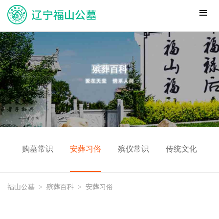
购墓常识
安葬习俗
殡仪常识
传统文化
福山公墓
>
殡葬百科
>
安葬习俗