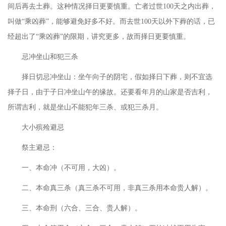
间后再去土葬。这种情况择日更要慎重。亡者过世
100天之内出葬，
叫做“乘凶葬”，能够避免好多不好。而去世100天以外下葬的话，已
经超出了“乘凶葬”的限期，讲究更多，故而择日更要慎重。
忌冲坐山和犯三杀
择日切忌冲坐山：坐午向子的阴宅，假如择日下葬，则不宜选
择子日，由于子日冲坐山午的缘故。还要看年月的山家是否吉利，
所谓吉利，就是坐山不能犯年三杀、或犯三杀月。
大小殡殓避忌
祭主避忌：
一、本命冲（不可用，大凶）。
二、本命真三杀（真三杀不可用，非真三杀用本命贵人解）。
三、本命刑（六合、三合、贵人解）。