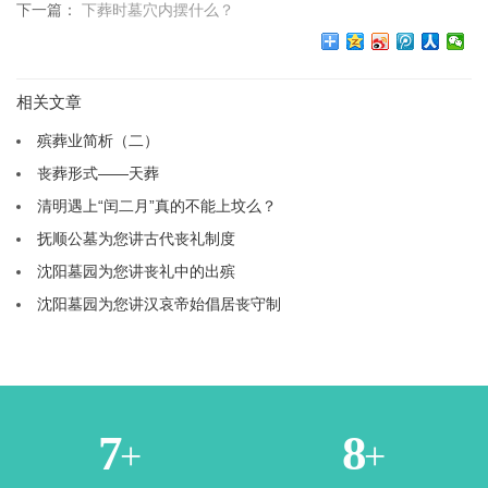
下一篇：
下葬时墓穴内摆什么？
相关文章
殡葬业简析（二）
丧葬形式——天葬
清明遇上“闰二月”真的不能上坟么？
抚顺公墓为您讲古代丧礼制度
沈阳墓园为您讲丧礼中的出殡
沈阳墓园为您讲汉哀帝始倡居丧守制
1
3
+
+