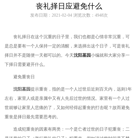
丧礼择日应避免什么
发布日期：2021-02-04 浏览次数：4948次
丧礼择日在这个沉重的日子里，我们也都是心情非常沉重，可
是总是要有一个人保持一定的清醒，来选择出这个日子，可是丧礼
择日并不是随便一天都可以的。今天
沈阳墓园
小编就和大家分享一
下择日需要避开什么。
避免重丧日
沈阳墓园
提示重丧，指的是一个人过世后近则百天内，远则
1年
左右，家里人或是亲属中又有人先后过世的情况。家里有一个人过
世就够让家里人悲痛的了，又如何经得起重丧的打击呢？故而避免
重丧是择日最先需要思考的。
造成犯重丧的因素有两类：一个是亡者过世的日子犯重丧；二