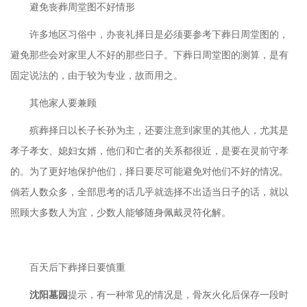
避免丧葬周堂图不好情形
许多地区习俗中，办丧礼择日是必须要参考下葬日周堂图的，
避免那些会对家里人不好的那些日子。下葬日周堂图的测算，是有
固定说法的，由于较为专业，故而用之。
其他家人要兼顾
殡葬择日以长子长孙为主，还要注意到家里的其他人，尤其是
孝子孝女、媳妇女婿，他们和亡者的关系都很近，是要在灵前守孝
的。为了更好地保护他们，择日要尽可能避免对他们不好的情况。
倘若人数众多，全部思考的话几乎就选择不出适当日子的话，就以
照顾大多数人为宜，少数人能够随身佩戴灵符化解。
百天后下葬择日要慎重
沈阳墓园
提示
，有一种常见的情况是，骨灰火化后保存一段时