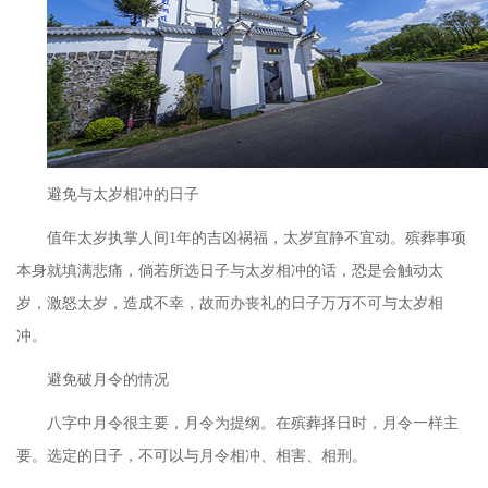
避免与太岁相冲的日子
值年太岁执掌人间
1年的吉凶祸福，太岁宜静不宜动。殡葬事项
本身就填满悲痛，倘若所选日子与太岁相冲的话，恐是会触动太
岁，激怒太岁，造成不幸，故而办丧礼的日子万万不可与太岁相
冲。
避免破月令的情况
八字中月令很主要，月令为提纲。在殡葬择日时，月令一样主
要。选定的日子，不可以与月令相冲、相害、相刑。