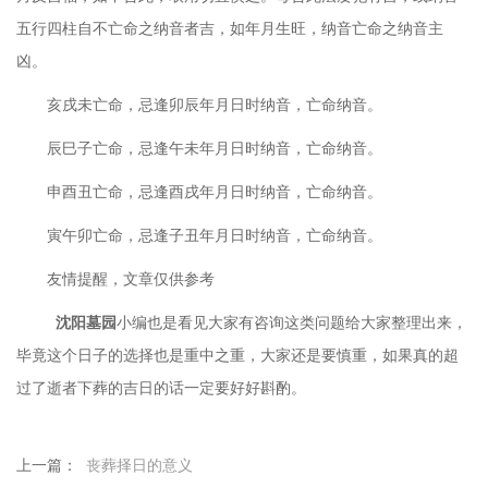
五行四柱自不亡命之纳音者吉，如年月生旺，纳音亡命之纳音主
凶。
亥戌未亡命，忌逢卯辰年月日时纳音，亡命纳音。
辰巳子亡命，忌逢午未年月日时纳音，亡命纳音。
申酉丑亡命，忌逢酉戌年月日时纳音，亡命纳音。
寅午卯亡命，忌逢子丑年月日时纳音，亡命纳音。
友情提醒，文章仅供参考
沈阳墓园
小编也是看见大家有咨询这类问题给大家整理出来，
毕竟这个日子的选择也是重中之重，大家还是要慎重，如果真的超
过了逝者下葬的吉日的话一定要好好斟酌。
上一篇：
丧葬择日的意义