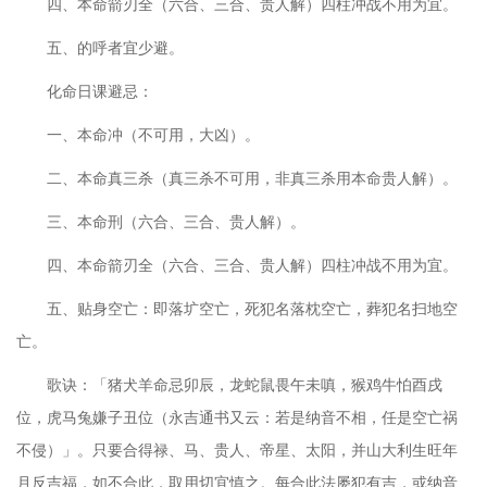
四、本命箭刃全（六合、三合、贵人解）四柱冲战不用为宜。
五、的呼者宜少避。
化命日课避忌：
一、本命冲（不可用，大凶）。
二、本命真三杀（真三杀不可用，非真三杀用本命贵人解）。
三、本命刑（六合、三合、贵人解）。
四、本命箭刃全（六合、三合、贵人解）四柱冲战不用为宜。
五、贴身空亡：即落圹空亡，死犯名落枕空亡，葬犯名扫地空
亡。
歌诀：「猪犬羊命忌卯辰，龙蛇鼠畏午未嗔，猴鸡牛怕酉戌
位，虎马兔嫌子丑位（永吉通书又云：若是纳音不相，任是空亡祸
不侵）」。只要合得禄、马、贵人、帝星、太阳，并山大利生旺年
月反吉福，如不合此，取用切宜慎之。每合此法屡犯有吉，或纳音