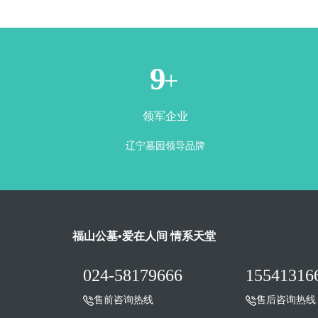
1
+
领军企业
辽宁墓园领导品牌
福山公墓•爱在人间 情系天堂
024-58179666
15541316
售前咨询热线
售后咨询热线