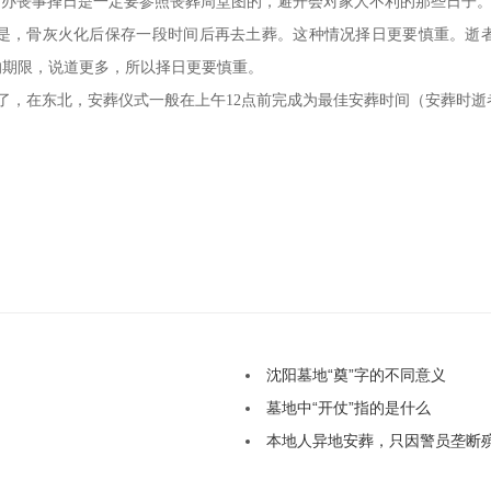
办丧事择日是一定要参照丧葬周堂图的，避开会对家人不利的那些日子
，骨灰火化后保存一段时间后再去土葬。这种情况择日更要慎重。逝者
的期限，说道更多，所以择日更要慎重。
了，在东北，安葬仪式一般在上午
12点前完成为最佳安葬时间（安葬时
沈阳墓地“奠”字的不同意义
墓地中“开仗”指的是什么
本地人异地安葬，只因警员垄断