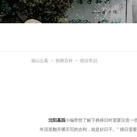
福山公墓
>
殡葬百科
>
殡仪常识
沈阳墓园
小编带您了解下葬择日时需要注意一
年历里翻开哪天写的吉利，就是好日子。” 择日需