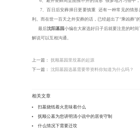
6、避开丧葬周堂图推不开的情形 很多地方习俗中，
7、百日后安葬择日更要慎重 还有一种常见的情形是
利。而在世一百天之外安葬的话，已经超出了“乘凶葬”
最后
沈阳墓园
小编在大家选好日子后就要注意的时间
解说可以互相沟通。
上一篇：
抚顺墓园里坟墓的起源
下一篇：
沈阳墓园选墓需要带资料你知道为什么吗？
相关文章
扫墓烧纸着火意味着什么
抚顺公墓为您讲明清小说中的居丧守制
什么情况下需要迁坟