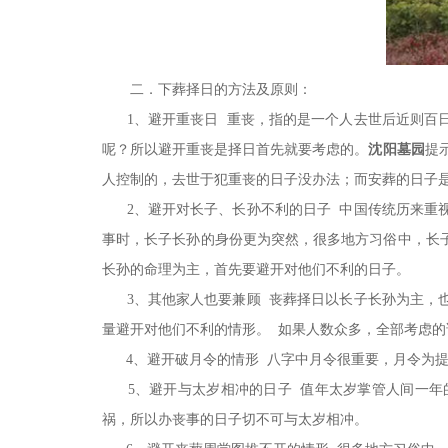
二．下葬择日的方法及原则：
1、避开重丧日 重丧，指的是一个人去世后近则百日
呢？所以避开重丧是择日首先就要考虑的。
沈阳墓园
提
人控制的，去世于犯重丧的日子没办法；而安葬的日子
2、避开对长子、长孙不利的日子 中国传统历来重视
事时，长子长孙的身份更为突然，很多地方习俗中，长
长孙的命理为主，首先要避开对他们不利的日子。
3、其他家人也要兼顾 丧葬择日以长子长孙为主，也
量避开对他们不利的情形。 如果人数众多，全部考虑
4、避开破月令的情形 八字中月令很重要，月令为提
5、避开与太岁相冲的日子 值年太岁掌管人间一年
祸，所以办丧事的日子切不可与太岁相冲。