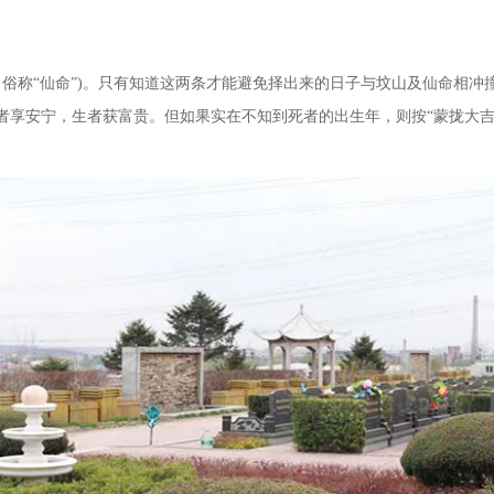
称“仙命”)。只有知道这两条才能避免择出来的日子与坟山及仙命相冲
者享安宁，生者获富贵。但如果实在不知到死者的出生年，则按“蒙拢大