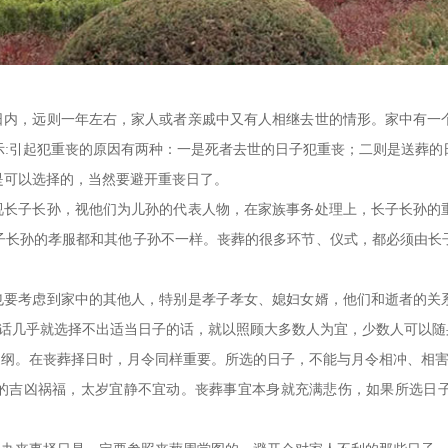
内，远则一年左右，家人或者亲戚中又有人相继去世的情形。家中有一
示:引起犯重丧的原因有两种：一是死者去世的日子犯重丧；二则是送葬的
是可以选择的，当然要避开重丧日了。
长子长孙，视他们为儿孙的代表人物，在家族事务处理上，长子长孙的
子长孙的孝服都和其他子孙不一样。丧葬的很多环节、仪式，都必须由长
要考虑到家中的其他人，特别是孝子孝女、媳妇女婿，他们和逝者的关
的话几乎就选择不出适当日子的话，就以照顾大多数人为宜，少数人可以
纲。在丧葬择日时，月令同样重要。所选的日子，不能与月令相冲、相
的吉凶祸福，太岁宜静不宜动。丧葬事宜本身就充满悲伤，如果所选日子