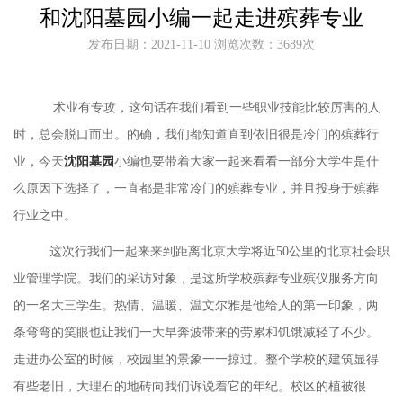
和沈阳墓园小编一起走进殡葬专业
发布日期：2021-11-10 浏览次数：3689次
术业有专攻，这句话在我们看到一些职业技能比较厉害的人
时，总会脱口而出。的确，我们都知道直到依旧很是冷门的殡葬行
业，今天
沈阳墓园
小编也要带着大家一起来看看一部分大学生是什
么原因下选择了，一直都是非常冷门的殡葬专业，并且投身于殡葬
行业之中。
这次行
我们一起来来到
距离北京大学将近
50公里的北京社会职
业管理学院。我们的采访对象，是这所学校殡葬专业殡仪服务方向
的一名大三学生。热情、温暖、温文尔雅是他给人的第一印象，两
条弯弯的笑眼也让我们一大早奔波带来的劳累和饥饿减轻了不少。
走进办公室的时候，校园里的景象一一掠过。整个学校的建筑显得
有些老旧，大理石的地砖向我们诉说着它的年纪。校区的植被很