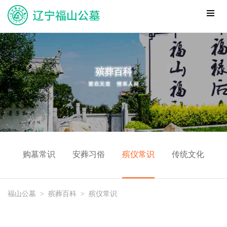
购墓常识
安葬习俗
殡仪常识
传统文化
福山公墓
>
殡葬百科
>
殡仪常识