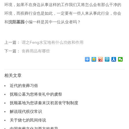
环境，如果不在身边从事这样的工作我们又将怎么会有那么干净的
环境，而殡葬行业也是如此，一定要有一些人来从事此行业，你会
和
沈阳墓园
小编一样是其中一位从业者吗？
上一篇：
谓之Feng水宝地有什么功效和作用
下一篇：
丧葬用品有哪些
相关文章
近代的丧葬习俗
抚顺公墓为您将丧礼中的虞祭
抚顺墓地为您讲秦末汉初居丧守制制度
解说现代殡仪常识
关于烧七的民间传说
中国丧葬文化与西方的差异