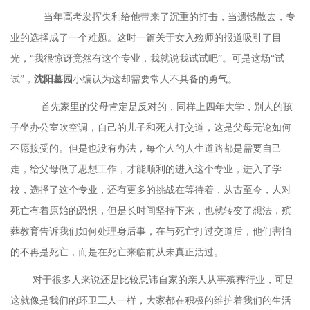
当年高考发挥失利给他带来了沉重的打击，当遗憾散去，专
业的选择成了一个难题。这时一篇关于女入殓师的报道吸引了目
光，“我很惊讶竟然有这个专业，我就说我试试吧”。可是这场“试
试”，
沈阳墓园
小编认为这
却需要常人不具备的勇气。
首先家里的父母肯定是反对的，同样上四年大学，别人的孩
子坐办公室吹空调，自己的儿子和死人打交道，这是父母无论如何
不愿接受的。但是也没有办法，每个人的人生道路都是需要自己
走，给父母做了思想工作，才能顺利的进入这个专业，进入了学
校，选择了这个专业，还有更多的挑战在等待着，从古至今，人对
死亡有着原始的恐惧，但是长时间坚持下来，也就转变了想法，殡
葬教育告诉我们如何处理身后事，在与死亡打过交道后，他们害怕
的不再是死亡，而是在死亡来临前从未真正活过。
对于很多人来说还是比较忌讳自家的亲人从事殡葬行业，可是
这就像是我们的环卫工人一样，大家都在积极的维护着我们的生活