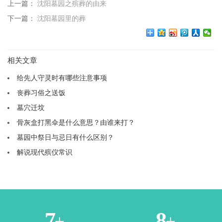
上一篇：
沈阳墓园之殡葬的由来
下一篇：
沈阳墓园里的葬
相关文章
给先人守灵时有哪些注意事项
丧葬习俗之送饭
墓穴迁坟
骨灰盒打黑伞是什么意思？由谁来打？
墓园中祭日与忌日有什么区别？
解说现代殡仪常识
2
4
+
+