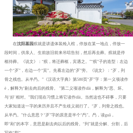
在
沈阳墓园
殡就是讲遗体装殓入棺，停放在某一地点，停放一
段时间，供亲人、生前故旧前来吊唁告别，然后再去葬。殡就是停
柩待葬。《说文》：
“殡，将迁葬柩，宾遇之。”“殡”子的造型：左边
一个“歹”，右边一个“宾”。先看左边的“歹”旁。《说文》：“歹，列
骨之残也。从半冎。”《汉语大字典》第580页“歹”字：第一义项读作
è，解释为“剔去肉后的残骨。 ”第二义项读作dǎi
，解释为
“恶、坏。
与‘好’相对。”我们现在习惯上将它读作dǎi
。当然这也不碍事，只要
大家知道这一字的来历并且不产生歧义就行了。
“歹，列骨之残也。
从半冎。”什么意思？“歹”字的原意是半个“冎”。冎，读guǎ
，
即
“剐”的本字，意思是剔去肉以后的残骨。“列”就是分解、分割，后
写作“裂”。