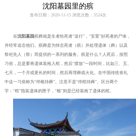
沈阳墓园里的殡
发布日期：2020-11-15 浏览次数：3524次
在
沈阳墓园
殡葬就是生者给死者
“送行”，“安置”好死者的尸体，
并经常追念他们。殡葬是为悼念死者（殡）并处理遗体（葬）以及
祭祀先人（祭）而提供的一系列的服务。殡是什么？人死后，按照
习俗，总是要将遗体装殓入棺，然后“摆放”一段时间，比如三、五、
七天，一个月或更长的时间，然后再埋葬或火化。在中国传统丧礼
中这一习俗称为“停柩待葬”。注意不是“停棺待葬”。区分两个
字：“棺”指装遗体的匣子，“柩”则是已经装殓了遗体的棺。