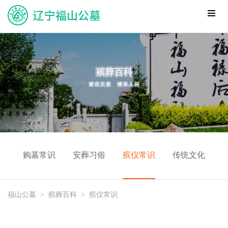
购墓常识
安葬习俗
殡仪常识
传统文化
福山公墓
>
殡葬百科
>
殡仪常识