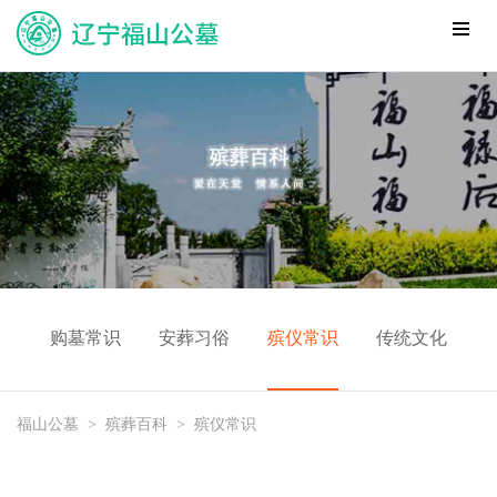
购墓常识
安葬习俗
殡仪常识
传统文化
福山公墓
>
殡葬百科
>
殡仪常识