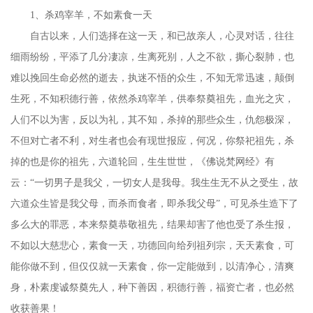
1、杀鸡宰羊，不如素食一天
自古以来，人们选择在这一天，和已故亲人，心灵对话，往往
细雨纷纷，平添了几分凄凉，生离死别，人之不欲，撕心裂肺，也
难以挽回生命必然的逝去，执迷不悟的众生，不知无常迅速，颠倒
生死，不知积德行善，依然杀鸡宰羊，供奉祭奠祖先，血光之灾，
人们不以为害，反以为礼，其不知，杀掉的那些众生，仇怨极深，
不但对亡者不利，对生者也会有现世报应，何况，你祭祀祖先，杀
掉的也是你的祖先，六道轮回，生生世世，《佛说梵网经》有
云：
“一切男子是我父，一切女人是我母。我生生无不从之受生，故
六道众生皆是我父母，而杀而食者，即杀我父母”，可见杀生造下了
多么大的罪恶，本来祭奠恭敬祖先，结果却害了他也受了杀生报，
不如以大慈悲心，素食一天，功德回向给列祖列宗，天天素食，可
能你做不到，但仅仅就一天素食，你一定能做到，以清净心，清爽
身，朴素虔诚祭奠先人，种下善因，积德行善，福资亡者，也必然
收获善果！