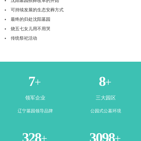
沈阳墓园殡葬改革的开始
可持续发展的生态安葬方式
最终的归处沈阳墓园
烧五七女儿用不用哭
传统祭祀活动
1
3
+
+
领军企业
三大园区
辽宁墓园领导品牌
公园式公墓环境
365
3500
+
+