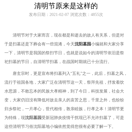
清明节原来是这样的
发布日期：2021-02-07 浏览次数：4855次
清明节对于大家而言，现在都是和逝去的故人有关系，但是对
于是扫墓还是下葬会有一些混淆，今天
沈阳墓园
小编就和大家分享
一下，清明节是我国的祭扫节日，也就是说如今的清明节依旧是祭
祀扫墓的节日，自
清明节扫墓，在战国时期就已十分流行。
唐玄宗时，更是宣布将扫墓列入
“五礼”之一，此后，扫墓之风，
流行于祖国各地，大家广泛在清明节这一天，祭拜先祖，抒发着饮
水思源，不敢忘本的民族大孝精神，到了今日，科技发展，社会大
变，大家仍旧没有降低对故去亲人的哀苦之思，千里之外，也纷纷
归乡祭祀，一片孝心，世代相传，敦亲睦族，行孝之本！清明节更
为特殊，现
沈阳墓园
受新冠肺炎疫情干扰现已不允许扫墓了，可是
这些清明节习俗沈阳墓地小编依然觉得您很有必要了解一下。