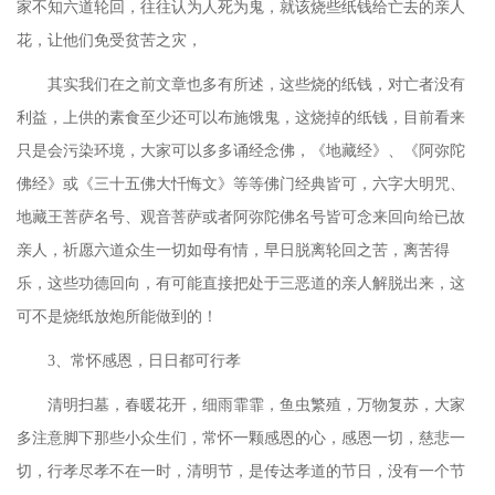
家不知六道轮回，往往认为人死为鬼，就该烧些纸钱给亡去的亲人
花，让他们免受贫苦之灾，
其实我们在之前文章也多有所述，这些烧的纸钱，对亡者没有
利益，上供的素食至少还可以布施饿鬼，这烧掉的纸钱，目前看来
只是会污染环境，大家可以多多诵经念佛，《地藏经》、《阿弥陀
佛经》或《三十五佛大忏悔文》等等佛门经典皆可，六字大明咒、
地藏王菩萨名号、观音菩萨或者阿弥陀佛名号皆可念来回向给已故
亲人，祈愿六道众生一切如母有情，早日脱离轮回之苦，离苦得
乐，这些功德回向，有可能直接把处于三恶道的亲人解脱出来，这
可不是烧纸放炮所能做到的！
3、常怀感恩，日日都可行孝
清明扫墓，春暖花开，细雨霏霏，鱼虫繁殖，万物复苏，大家
多注意脚下那些小众生们，常怀一颗感恩的心，感恩一切，慈悲一
切，行孝尽孝不在一时，清明节，是传达孝道的节日，没有一个节