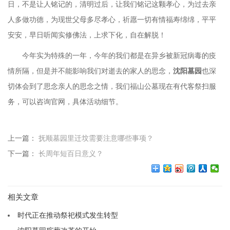
日，不是让人铭记的，清明过后，让我们铭记这颗孝心，为过去亲
人多做功德，为现世父母多尽孝心，祈愿一切有情福寿绵绵，平平
安安，早日听闻实修佛法，上求下化，自在解脱！
今年实为特殊的一年，今年的我们都是在异乡被新冠病毒的疫
情所隔，但是并不能影响我们对逝去的家人的思念，
沈阳墓园
也深
切体会到了思念亲人的思念之情，我们福山公墓现在有代客祭扫服
务，可以咨询官网，具体活动细节。
上一篇：
抚顺墓园里迁坟需要注意哪些事项？
下一篇：
长周年短百日意义？
相关文章
时代正在推动祭祀模式发生转型