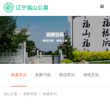
购墓常识
安葬习俗
殡仪常识
传统文化
福山公墓
>
殡葬百科
>
购墓常识