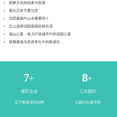
殡葬文化的由来与发展
墓位正前方要注意
沈阳墓园中山水重要吗？
怎么选择沈阳墓园价格合适
福山公墓：致力打造城市中的花园公墓
抚顺墓地为您讲丧礼中的陈器礼
2
4
+
+
领军企业
三大园区
辽宁墓园领导品牌
公园式公墓环境