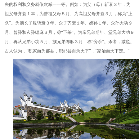
丧的权利和义务就依次减一一等。例如：为父（母）斩衰３年，为
祖父母齐衰１年，为曾祖父母５月、为高祖父母齐衰３月，称为“上
杀”。为嫡长子服斩衰３年、众子齐衰１年、嫡孙１年、众孙大功９
月、曾孙和玄孙缌麻３月，称“下杀”。为亲兄弟期年、堂兄弟大功９
月、再从兄弟小功５月、族兄弟缌麻３月，称“旁杀”。杀者，减也。
古人认为，“积家而为郡县，积郡县而为天下”，“家治而天下定。”