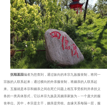
抚顺墓园
编者为您查到，通过纵向的本宗九族服丧制，将同一
宗族的人联系起来；通过横向的外亲服丧制，将姻亲的人联系起
来。五服就是本宗和姻亲之间在死亡问题上相互享受权利并承担义
务的一类具体形式，它以本宗九族及其姻亲家族为－一个庞大的服
丧单位。其中，本宗是主干，姻亲是旁枝。血缘关系每隔一层，服