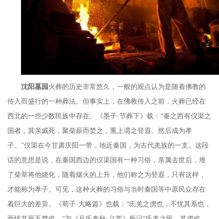
沈阳墓园
火葬的历史非常悠久，一般的观点认为是随着佛教的
传入而盛行的一种葬法。但事实上，在佛教传入之前，火葬已经在
西北的一些少数民族中存在。《墨子
·节葬下》载：“秦之西有仪渠之
国者，其亲戚死，聚柴薪而焚之，熏上谓之登遐。然后成为孝
子。”仪渠在今甘肃庆阳一带，地近秦国，为古代羌族的一支。这段
话的意思是说，在秦国西边的仪渠国有一种习俗，亲属去世后，堆
了柴草将他烧化，随着烟火的上升，他们称之为登遐，只有这样，
才能称为孝子。可见，这种火葬的习俗与当时秦国等中原民众存在
着巨大的差异。《荀子·大略篇》也载：“氐羌之虏也，不忧其系也，
而忧其死不焚也。”与《吕氏春秋·义赏》所记“氐羌之民，其虏也，