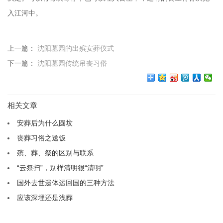
入江河中。
上一篇：
沈阳墓园的出殡安葬仪式
下一篇：
沈阳墓园传统吊丧习俗
相关文章
安葬后为什么圆坟
丧葬习俗之送饭
殡、葬、祭的区别与联系
“云祭扫”，别样清明很“清明”
国外去世遗体运回国的三种方法
应该深埋还是浅葬