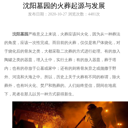
沈阳墓园的火葬起源与发展
发布日期：2020-10-27 浏览次数：4481次
沈阳墓园
严格意义上来说，火葬应该叫火化，因为从一种葬法
的角度，应该一次性完成。而目前的火葬，仅仅是将尸体烧化，对
于烧化后的骨灰之类，大都采取二次葬的方式进行处理。有的放入
陶罐之类的器皿，埋入土中，实行土葬；有的放入器皿，葬于塔
内；也有的存放于公墓或家中；还有的则将骨灰弃之或抛撒于野
外、河流和大海之中。所以，历史上关于火葬有不同的称谓，除火
葬外，也有叫火化、焚尸和熟葬的。人们始终坚信，阴间在地底
下，死者在那儿以另一种方式获得新生。