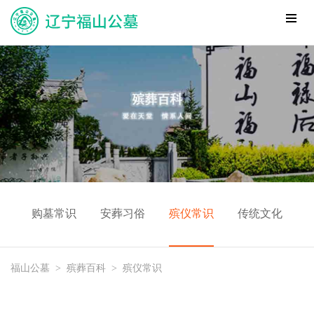
购墓常识
安葬习俗
殡仪常识
传统文化
福山公墓
>
殡葬百科
>
殡仪常识