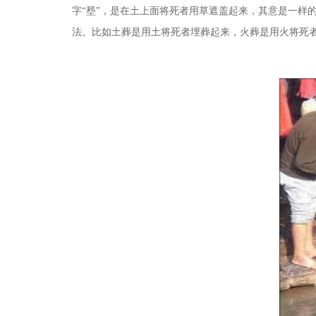
字“塟”，是在土上面将死者用草遮盖起来，其意是一样
法。比如土葬是用土将死者埋葬起来，火葬是用火将死