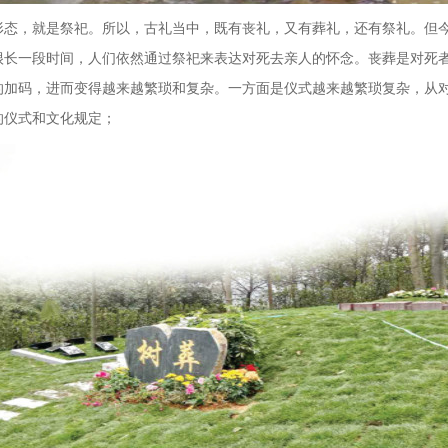
形态，就是祭祀。所以，古礼当中，既有丧礼，又有葬礼，还有祭礼。但
很长一段时间，人们依然通过祭祀来表达对死去亲人的怀念。丧葬是对死
的加码，进而变得越来越繁琐和复杂。一方面是仪式越来越繁琐复杂，从
的仪式和文化规定；