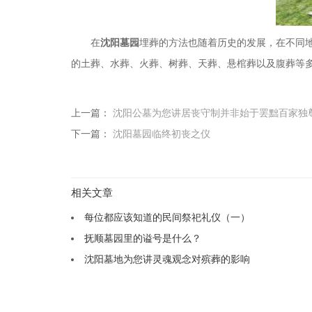
在
沈阳墓园
埋葬的方法也随着历史的发展，在不同
的土葬、水葬、火葬、树葬、天葬、悬棺葬以及腹葬等
上一篇：
沈阳公墓为您讲居丧守制并非始于罢黜百家独
下一篇：
沈阳墓园临终初丧之仪
相关文章
每位都应该知道的民间祭祀礼仪（一）
抚顺墓园里的谥号是什么？
沈阳墓地为您讲灵魂观念对殡葬的影响