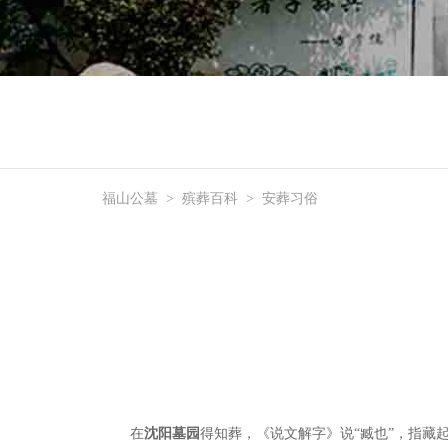
福山公墓
>
殡葬百科
>
安葬习俗
在
沈阳墓园
得知葬，《说文解字》说
“臧也”，指藏