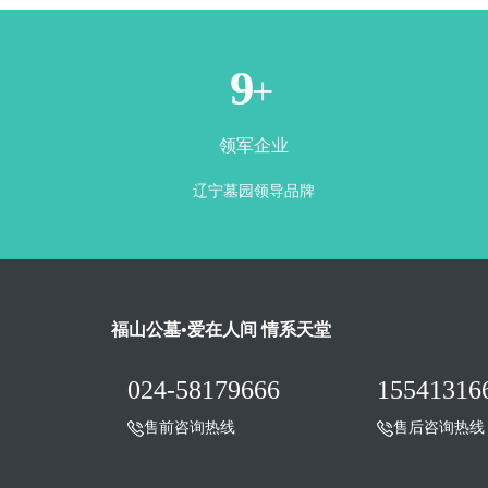
1
+
领军企业
辽宁墓园领导品牌
福山公墓•爱在人间 情系天堂
024-58179666
15541316
售前咨询热线
售后咨询热线