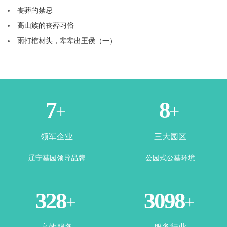
丧葬的禁忌
高山族的丧葬习俗
雨打棺材头，辈辈出王侯（一）
1
3
+
+
领军企业
三大园区
辽宁墓园领导品牌
公园式公墓环境
365
3500
+
+