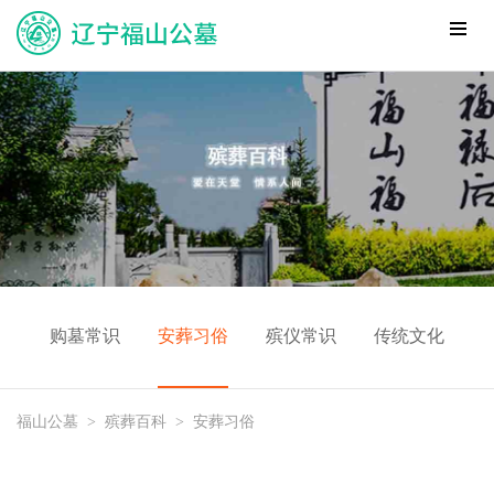
购墓常识
安葬习俗
殡仪常识
传统文化
福山公墓
>
殡葬百科
>
安葬习俗