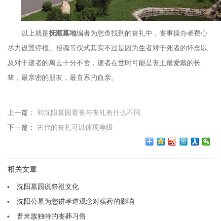
以上就是
抚顺墓地
编者为您查找到的丧礼中，丧事操办者费心
尽力设置停柩、招魂等仪式其实不过是因为生者对于死者的怀念以
及对于逝者的离去十分不舍，逝者在世时可能是丧主最爱戴的长
辈，最亲密的朋友，最直系的血亲。
上一篇：
和沈阳墓园看丧与丧礼有什么不同
下一篇：
古代的丧礼可以体现等级
相关文章
沈阳墓园说祭祖文化
沈阳公墓为您讲孝道观念对殡葬的影响
普米族独特的丧葬习俗