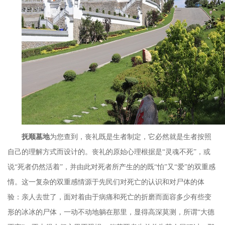
抚顺墓地
为您查到，丧礼既是生者制定，它必然就是生者按照
自己的理解方式而设计的。丧礼的原始心理根据是
“
灵魂不死
”
，或
说
“
死者仍然活着
”
，并由此对死者所产生的的既
“
怕
”
又
“
爱
”
的双重感
情。这一复杂的双重感情源于先民们对死亡的认识和对尸体的体
验：亲人去世了，面对着由于病痛和死亡的折磨而面容多少有些变
形的冰冰的尸体，一动不动地躺在那里，显得高深莫测，所谓
“
大德