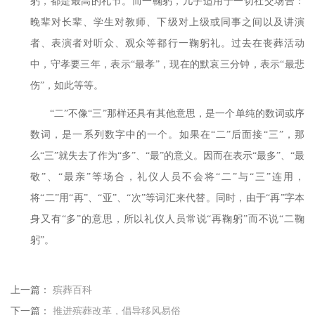
躬，都是最高的礼节。而一鞠躬，几乎适用于一切社交场合：
晚辈对长辈、学生对教师、下级对上级或同事之间以及讲演
者、表演者对听众、观众等都行一鞠躬礼。过去在丧葬活动
中，守孝要三年，表示
“最孝”，现在的默哀三分钟，表示“最悲
伤”，如此等等。
“二”不像“三”那样还具有其他意思，是一个单纯的数词或序
数词，是一系列数字中的一个。如果在“二”后面接“三”，那
么“三”就失去了作为“多”、“最”的意义。因而在表示“最多”、“最
敬”、“最亲”等场合，礼仪人员不会将“二”与“三”连用，
将“二”用“再”、“亚”、“次”等词汇来代替。同时，由于“再”字本
身又有“多”的意思，所以礼仪人员常说“再鞠躬”而不说“二鞠
躬”。
上一篇：
殡葬百科
下一篇：
推进殡葬改革，倡导移风易俗