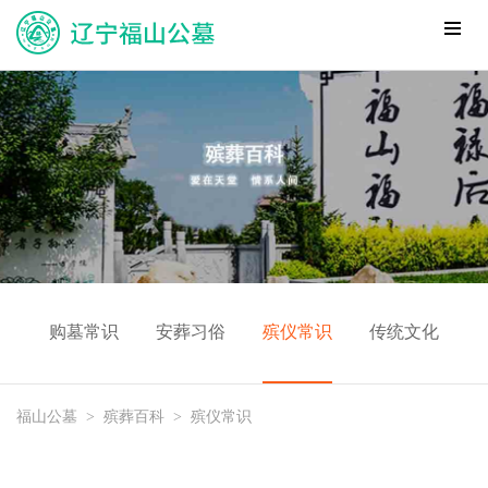
购墓常识
安葬习俗
殡仪常识
传统文化
福山公墓
>
殡葬百科
>
殡仪常识