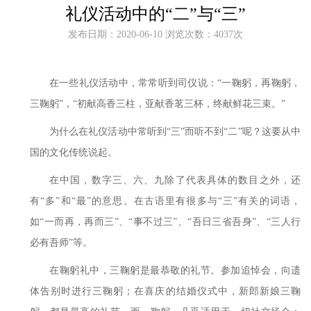
礼仪活动中的“二”与“三”
发布日期：2020-06-10 浏览次数：4037次
在一些礼仪活动中，常常听到司仪说：
“一鞠躬，再鞠躬，
三鞠躬”，“初献高香三柱，亚献香茗三杯，终献鲜花三束。”
为什么在礼仪活动中常听到
“三”而听不到“二”呢？这要从中
国的文化传统说起。
在中国，数字三、六、九除了代表具体的数目之外，还
有
“多”和“最”的意思。在古语里有很多与“三”有关的词语，
如“一而再，再而三”、“事不过三”、“吾日三省吾身”、“三人行
必有吾师”等。
在鞠躬礼中，三鞠躬是最恭敬的礼节。参加追悼会，向遗
体告别时进行三鞠躬；在喜庆的结婚仪式中，新郎新娘三鞠