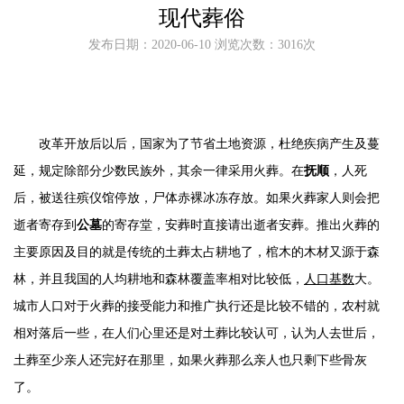
现代葬俗
发布日期：2020-06-10 浏览次数：3016次
改革开放后以后，国家为了节省土地资源，杜绝疾病产生及蔓
延，规定除部分少数民族外，其余一律采用火葬。在
抚顺
，人死
后，被送往殡仪馆停放，尸体赤裸冰冻存放。如果火葬家人则会把
逝者寄存到
公墓
的寄存堂，安葬时直接请出逝者安葬。
推出火葬
的
主要原因及
目的就是传统的
土葬
太占耕地了，
棺木
的木材
又源于森
林，
并且
我国的人均耕地和森林覆盖率
相对比较低
，
人口基数
大。
城市人口对于火葬的接受能力和推广执行还是比较不错的，农村就
相对落后一些，在人们心里还是对土葬比较认可，认为人去世后，
土葬至少亲人还完好在那里，如果火葬那么亲人也只剩下些骨灰
了。