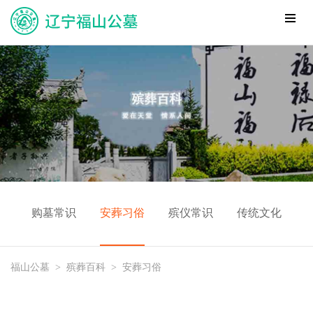
购墓常识
安葬习俗
殡仪常识
传统文化
福山公墓
>
殡葬百科
>
安葬习俗