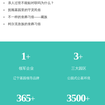
亲人过世不能贴对联吗为什么？
抚顺墓园里的守灵民俗
不一样的丧葬习俗——藏族
柯尔克孜族的丧葬习俗
1
3
+
+
领军企业
三大园区
辽宁墓园领导品牌
公园式公墓环境
365
3500
+
+