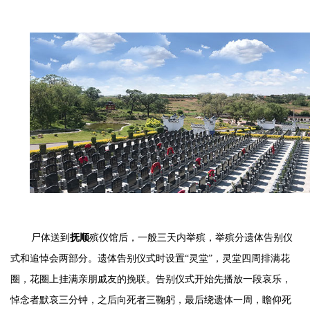
尸体送到
抚顺
殡仪馆后，一般三天内举殡，举殡分遗体告别仪
式和追悼会两部分。遗体告别仪式时设置
“灵堂”，灵堂四周排满花
圈，花圈上挂满亲朋戚友的挽联。告别仪式开始先播放一段哀乐，
悼念者默哀三分钟，之后向死者三鞠躬，最后绕遗体一周，瞻仰死