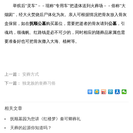
举殡后
“灵车”－－现称“专用车”把遗体送到火葬场－－俗称“大
烟囱”，经大火焚烧后尸体化为灰。亲人可根据情况把骨灰放入骨灰
盒保留，如在
抚顺
公墓
购
买墓位，需要把逝者的骨灰请到
公墓
，引
魂鸡，领魂帆、红路钱是必不可少的，同时相应的随葬品家属也需
要准备好也可把骨灰撒入大海、植树等。
上一篇：
安葬方式
下一篇：
独龙族的丧葬习俗
相关文章
抚顺墓园为您讲《红楼梦》秦可卿葬礼
天葬的起源你知道吗？