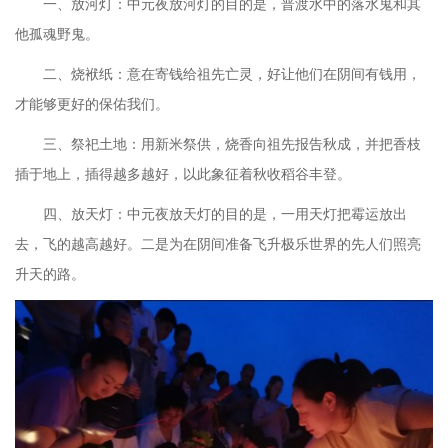
一、放河灯：中元夜放河灯的目的是，普渡水中的落水鬼和其
他孤魂野鬼。
二、烧袱纸：意在寄钱给祖先亡灵，好让他们在阴间有钱用，
才能够更好的保佑我们。
三、祭祀土地：用新米祭供，烧香向祖先报告秋成，并把香枝
插于地上，插得越多越好，以此象征着秋收稻谷丰登。
四、放天灯：中元夜放天灯的目的是，一用天灯把霉运放出
去，飞的越高越好。二是为在阴间准备飞升极乐世界的先人们照亮
升天的路。