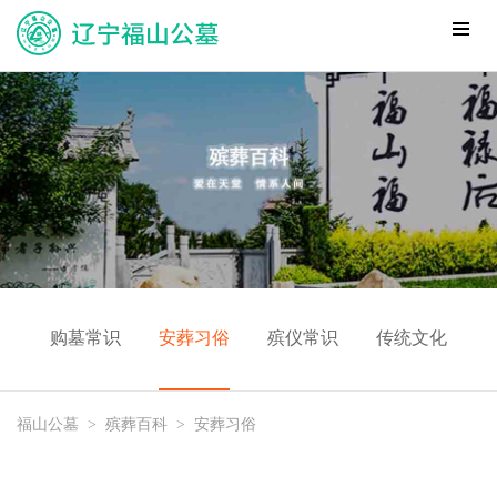
购墓常识
安葬习俗
殡仪常识
传统文化
福山公墓
>
殡葬百科
>
安葬习俗