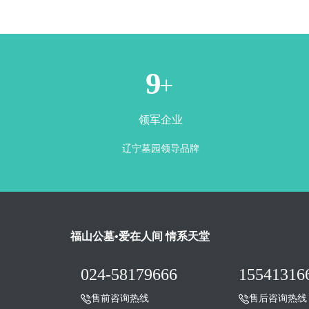
1
+
领军企业
辽宁墓园领导品牌
福山公墓•爱在人间 情系天堂
024-58179666
15541316
售前咨询热线
售后咨询热线