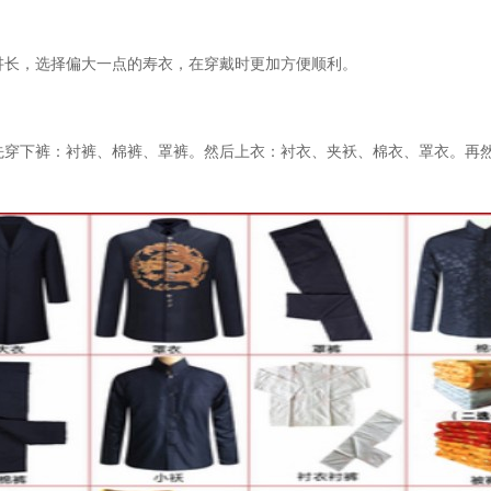
讲长，选择偏大一点的寿衣，在穿戴时更加方便顺利。
先穿下裤：衬裤、棉裤、罩裤。然后上衣：衬衣、夹袄、棉衣、罩衣。再