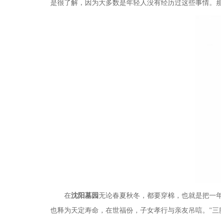
是很了解，因为大多数是年轻人没有经历过这些事情。
在
沈阳墓园
无论春夏秋冬，都要穿棉，也就是把一年
也释为天定寿命，在世福份，子女孝行与亲友吊唁。
"
三