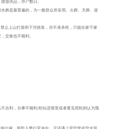
，摆放供品，停尸数日。
水葬是最普遍的，为一般群众所采用。火葬、天葬、崖
禁止上山打柴和下河抓鱼，亦不准杀牲，只能在家干家
安，交换也不顺利。
不吉利，办事不顺利;蛇钻进屋里或者看见死蛇则认为预
新娘出嫁，新郎入赘行至途中，忌讳遇上背空筐或空水筒