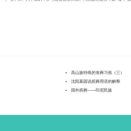
高山族特殊的丧葬习俗（三）
沈阳墓园说殡葬用语的解释
国外殡葬——印尼民族