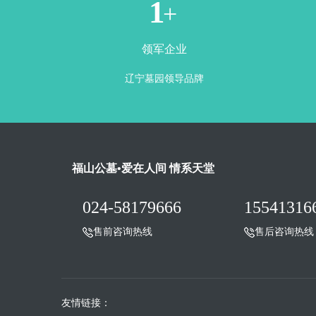
1
+
领军企业
辽宁墓园领导品牌
福山公墓•爱在人间 情系天堂
024-58179666
15541316
售前咨询热线
售后咨询热线
友情链接：