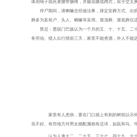
体用绳子或死者腰带捆缚，并腿屈膝或蹲式，双手交叉
停尸期间，请喇嘛念经做法事，择定安葬方式、出殡时
葬多为富裕户、头人、喇嘛等采用。屋顶葬、屋底葬仅
禁忌：墨脱门巴族认为一个月的五、十、十五、二十五
务劳动。猎人出行猎前三天，家里不能煮酒，外人不能
家里有人患病，要在门口插上有刺的树枝以示外人
兆不好。有些地方对男女婚配属相有忌讳，如鼠和马、
认为人逢十二、二十五、三十七、四十九、六十