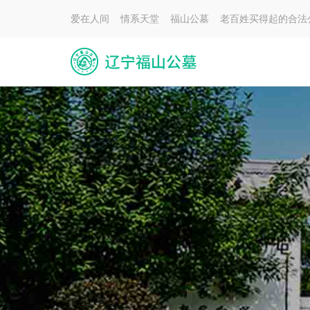
爱在人间 情系天堂 福山公墓 老百姓买得起的合法